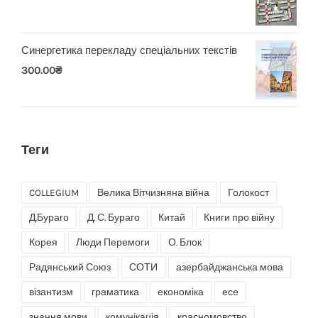
Синергетика перекладу спеціальних текстів
300.00
₴
Теги
COLLEGIUM
Велика Вітчизняна війна
Голокост
Д.Бураго
Д. С. Бураго
Китай
Книги про війну
Корея
Люди Перемоги
О. Блок
Радянський Союз
СОТИ
азербайджанська мова
візантизм
граматика
економіка
есе
знання мови
комунікація
красномовство