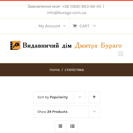
Skip
Замовлення книг: +38 (068) 863-66-45
|
to
info@burago.com.ua
content
My Account
CART
Home
/
стилістика
Sort by
Popularity
Show
24 Products