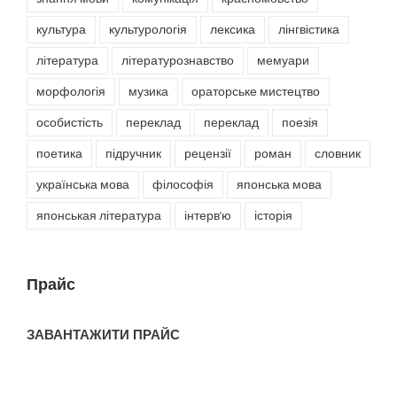
культура
культурологія
лексика
лінгвістика
література
літературознавство
мемуари
морфологія
музика
ораторське мистецтво
особистість
переклад
переклад
поезія
поетика
підручник
рецензії
роман
словник
українська мова
філософія
японська мова
японськая література
інтерв'ю
історія
Прайс
ЗАВАНТАЖИТИ ПРАЙС