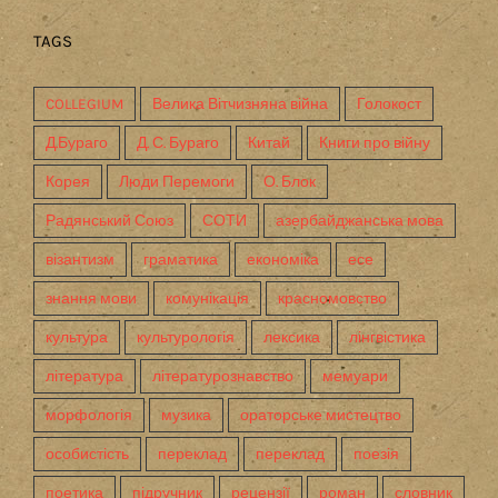
TAGS
COLLEGIUM
Велика Вітчизняна війна
Голокост
Д.Бураго
Д. С. Бураго
Китай
Книги про війну
Корея
Люди Перемоги
О. Блок
Радянський Союз
СОТИ
азербайджанська мова
візантизм
граматика
економіка
есе
знання мови
комунікація
красномовство
культура
культурологія
лексика
лінгвістика
література
літературознавство
мемуари
морфологія
музика
ораторське мистецтво
особистість
переклад
переклад
поезія
поетика
підручник
рецензії
роман
словник