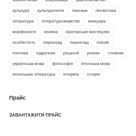
культура
культурологія
лексика
лінгвістика
література
літературознавство
мемуари
морфологія
музика
ораторське мистецтво
особистість
переклад
переклад
поезія
поетика
підручник
рецензії
роман
словник
українська мова
філософія
японська мова
японськая література
інтерв'ю
історія
Прайс
ЗАВАНТАЖИТИ ПРАЙС