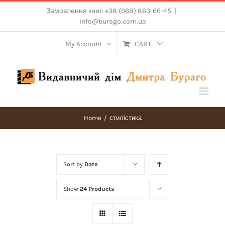
Skip
Замовлення книг: +38 (068) 863-66-45
|
to
info@burago.com.ua
content
My Account
CART
Home
/
стилістика
Sort by
Date
Show
24 Products