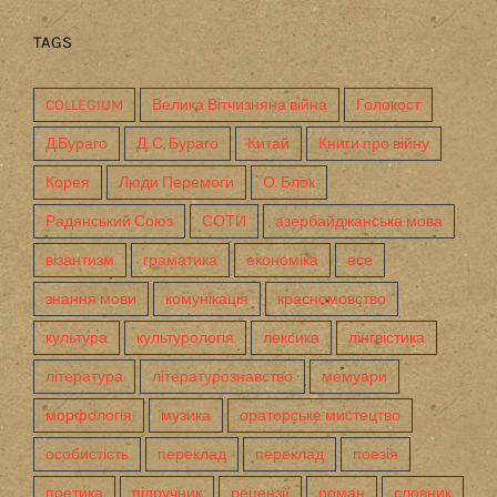
TAGS
COLLEGIUM
Велика Вітчизняна війна
Голокост
Д.Бураго
Д. С. Бураго
Китай
Книги про війну
Корея
Люди Перемоги
О. Блок
Радянський Союз
СОТИ
азербайджанська мова
візантизм
граматика
економіка
есе
знання мови
комунікація
красномовство
культура
культурологія
лексика
лінгвістика
література
літературознавство
мемуари
морфологія
музика
ораторське мистецтво
особистість
переклад
переклад
поезія
поетика
підручник
рецензії
роман
словник