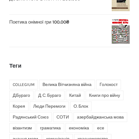
Поетика онімної гри
100.00
₴
Теги
COLLEGIUM
Велика Вітчизняна війна
Голокост
Д.Бураго
Д. С. Бураго
Китай
Книги про війну
Корея
Люди Перемоги
О. Блок
Радянський Союз
СОТИ
азербайджанська мова
візантизм
граматика
економіка
есе
знання мови
комунікація
красномовство