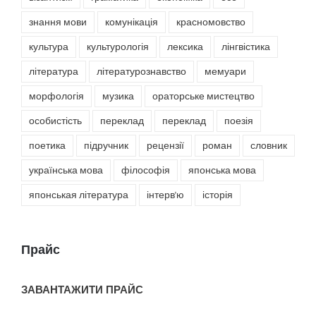
знання мови
комунікація
красномовство
культура
культурологія
лексика
лінгвістика
література
літературознавство
мемуари
морфологія
музика
ораторське мистецтво
особистість
переклад
переклад
поезія
поетика
підручник
рецензії
роман
словник
українська мова
філософія
японська мова
японськая література
інтерв'ю
історія
Прайс
ЗАВАНТАЖИТИ ПРАЙС