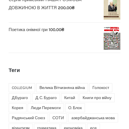
ДОВЖИНОЮ В ЖИТТЯ
200.00
₴
Поетика онімної гри
100.00
₴
Теги
COLLEGIUM
Велика Вітчизняна війна
Голокост
Д.Бураго
Д. С. Бураго
Китай
Книги про війну
Корея
Люди Перемоги
О. Блок
Радянський Союз
СОТИ
азербайджанська мова
візантизм
граматика
економіка
есе