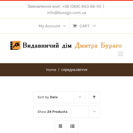
Skip
Замовлення книг: +38 (068) 863-66-45
|
to
info@burago.com.ua
content
My Account
CART
Home
/
середньовіччя
Sort by
Date
Show
24 Products