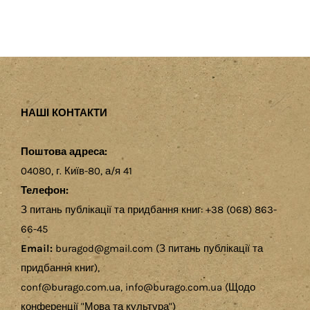
НАШІ КОНТАКТИ
Поштова адреса:
04080, г. Київ-80, а/я 41
Телефон:
З питань публікації та придбання книг: +38 (068) 863-
66-45
Email:
buragod@gmail.com (З питань публікації та
придбання книг),
conf@burago.com.ua, info@burago.com.ua (Щодо
конференції "Мова та культура")