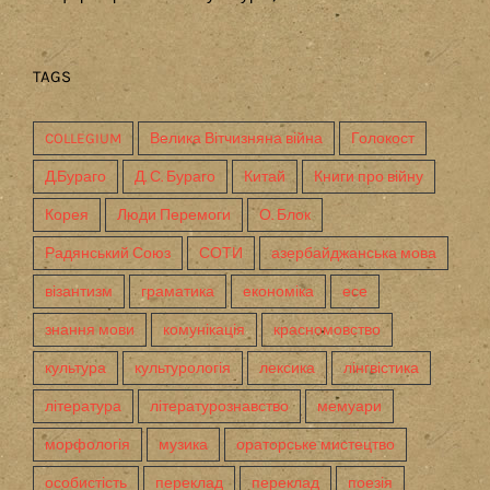
TAGS
COLLEGIUM
Велика Вітчизняна війна
Голокост
Д.Бураго
Д. С. Бураго
Китай
Книги про війну
Корея
Люди Перемоги
О. Блок
Радянський Союз
СОТИ
азербайджанська мова
візантизм
граматика
економіка
есе
знання мови
комунікація
красномовство
культура
культурологія
лексика
лінгвістика
література
літературознавство
мемуари
морфологія
музика
ораторське мистецтво
особистість
переклад
переклад
поезія