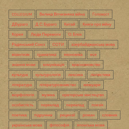
COLLEGIUM
Велика Вітчизняна війна
Голокост
Д.Бураго
Д. С. Бураго
Китай
Книги про війну
Корея
Люди Перемоги
О. Блок
Радянський Союз
СОТИ
азербайджанська мова
візантизм
граматика
економіка
есе
знання мови
комунікація
красномовство
культура
культурологія
лексика
лінгвістика
література
літературознавство
мемуари
морфологія
музика
ораторське мистецтво
особистість
переклад
переклад
поезія
поетика
підручник
рецензії
роман
словник
українська мова
філософія
японська мова