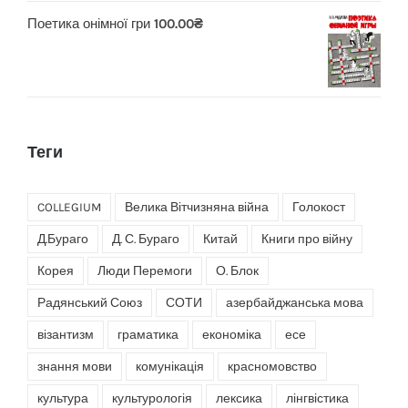
Поетика онімної гри
100.00
₴
Теги
COLLEGIUM
Велика Вітчизняна війна
Голокост
Д.Бураго
Д. С. Бураго
Китай
Книги про війну
Корея
Люди Перемоги
О. Блок
Радянський Союз
СОТИ
азербайджанська мова
візантизм
граматика
економіка
есе
знання мови
комунікація
красномовство
культура
культурологія
лексика
лінгвістика