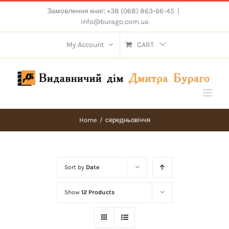
Skip
Замовлення книг: +38 (068) 863-66-45
|
to
info@burago.com.ua
content
My Account
CART
Home
/
середньовіччя
Sort by
Date
Show
12 Products