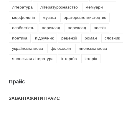
література
літературознавство
мемуари
морфологія
музика
ораторське мистецтво
особистість
переклад
переклад
поезія
поетика
підручник
рецензії
роман
словник
українська мова
філософія
японська мова
японськая література
інтерв'ю
історія
Прайс
ЗАВАНТАЖИТИ ПРАЙС