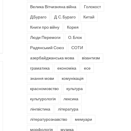
Велика Вітчизняна війна
Голокост
Д.Бураго
Д. С. Бураго
Китай
Книги про війну
Корея
Люди Перемоги
О. Блок
Радянський Союз
СОТИ
азербайджанська мова
візантизм
граматика
економіка
есе
знання мови
комунікація
красномовство
культура
культурологія
лексика
лінгвістика
література
літературознавство
мемуари
морфологія
музика