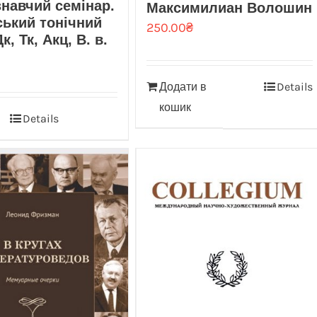
навчий семінар.
Максимилиан Волошин
ський тонічний
250.00
₴
к, Тк, Акц, В. в.
Додати в
Details
кошик
Details