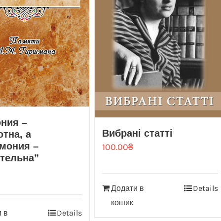
ния –
Вибрані статті
тна, а
мония –
100.00
₴
тельна”
Додати в
Details
кошик
 в
Details