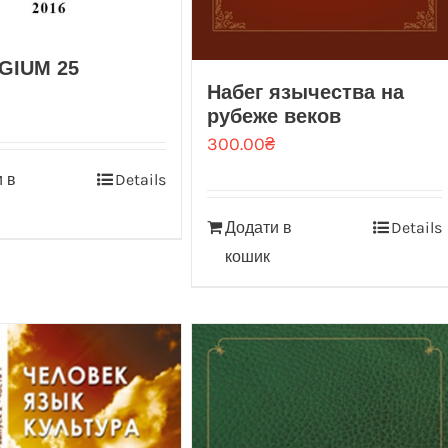
GIUM 25
Набег язычества на
рубеже веков
300.00
₴
 в
Details
Додати в
Details
кошик