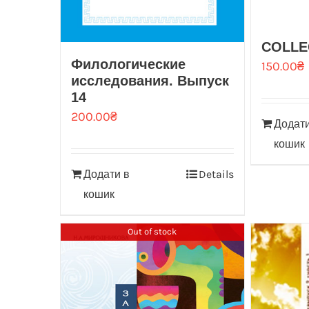
COLLE
Филологические
150.00
₴
исследования. Выпуск
14
200.00
₴
Додати
кошик
Додати в
Details
кошик
Out of stock