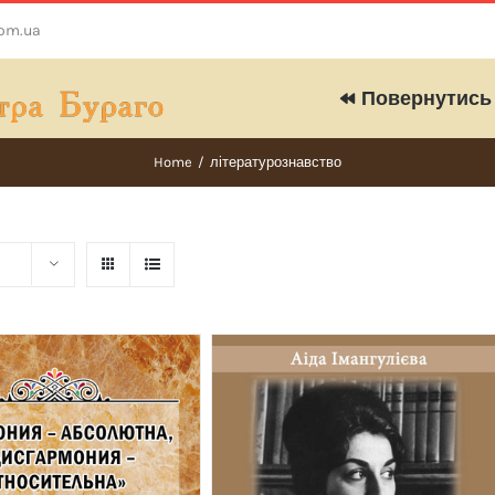
com.ua
Повернутись 
Home
/
літературознавство