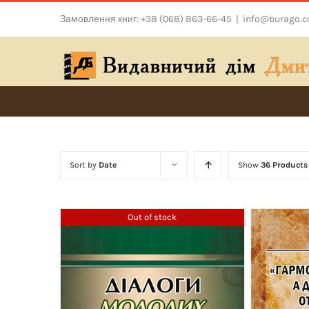
Skip
Замовлення книг: +38 (068) 863-66-45
|
info@burago.
to
content
Sort by
Date
Show
36 Products
Out of stock