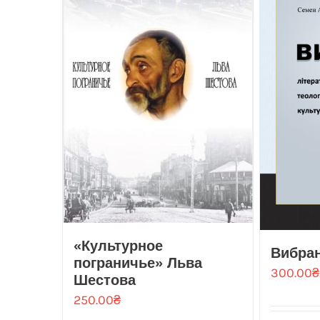
«Культурное
Вибра
пограничье» Льва
300.00
₴
Шестова
250.00
₴