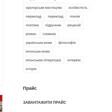
ораторське мистецтво
особистість
переклад
переклад
поезія
поетика
підручник
рецензії
роман
словник
українська мова
філософія
японська мова
японськая література
інтерв'ю
історія
Прайс
ЗАВАНТАЖИТИ ПРАЙС