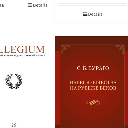
 в
Details
Details