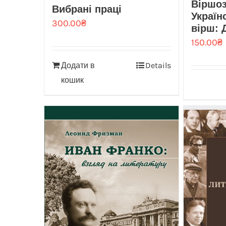
Віршоз
Вибрані праці
Україн
300.00
₴
вірш: Д
150.00
₴
Додати в
Details
кошик