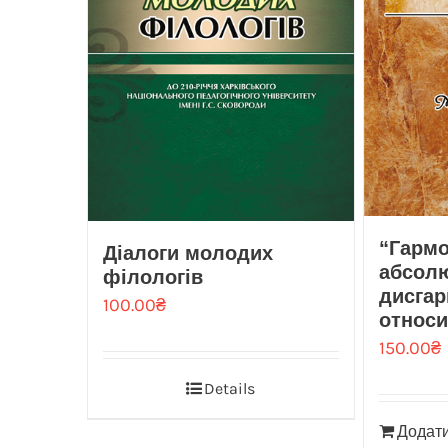
“Гармо
Діалоги молодих
абсолю
філологів
дисгар
100.00
₴
относи
150.00
₴
Details
Додати