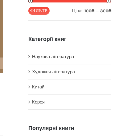
Ціна:
—
ФІЛЬТР
100₴
300₴
Мінімальна
Найбільша
ціна
ціна
Категорії книг
Наукова література
Художня література
Китай
Корея
Популярні книги