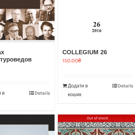
ах
COLLEGIUM 26
атуроведов
150.00
₴
Додати в
Details
 в
Details
кошик
Out of stock