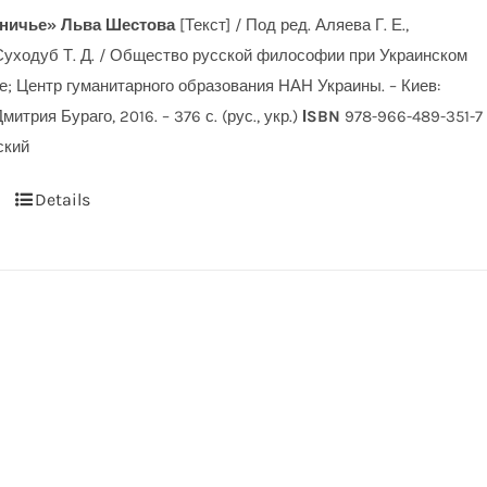
аничье» Льва Шестова
[Текст] / Под ред. Аляева Г. Е.,
Суходуб Т. Д. / Общество русской философии при Украинском
 Центр гуманитарного образования НАН Украины. – Киев:
трия Бураго, 2016. – 376 с. (рус., укр.)
ІSBN
978-966-489-351-7
ский
Details