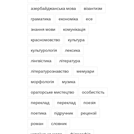
азербайджанська мова
візантизм
граматика
економіка
есе
знання мови
комунікація
красномовство
культура
культурологія
лексика
лінгвістика
література
літературознавство
мемуари
морфологія
музика
ораторське мистецтво
особистість
переклад
переклад
поезія
поетика
підручник
рецензії
роман
словник