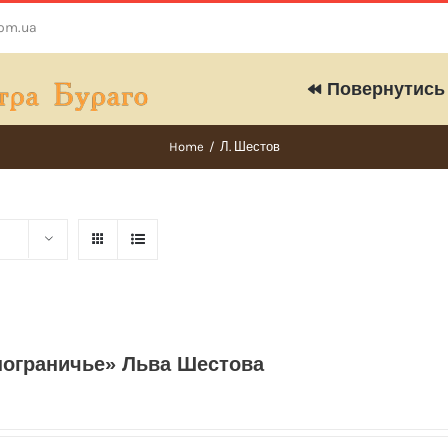
com.ua
Повернутись 
Home
/
Л. Шестов
пограничье» Льва Шестова