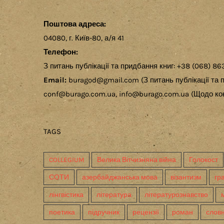
Поштова адреса:
04080, г. Київ-80, а/я 41
Телефон:
З питань публікації та придбання книг: +38 (068) 86
Email:
buragod@gmail.com (З питань публікації та п
conf@burago.com.ua, info@burago.com.ua (Щодо кон
TAGS
COLLEGIUM
Велика Вітчизняна війна
Голокост
СОТИ
азербайджанська мова
візантизм
гр
лінгвістика
література
літературознавство
поетика
підручник
рецензії
роман
слов