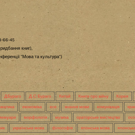
3-66-45
ридбання книг),
ференції "Мова та культура")
Д.Бураго
Д. С. Бураго
Китай
Книги про війну
Корея
аматика
економіка
есе
знання мови
комунікація
кра
мемуари
морфологія
музика
ораторське мистецтво
осо
ник
українська мова
філософія
японська мова
японська