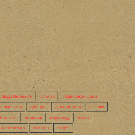
Люди Перемоги
О. Блок
Радянський Союз
сномовство
культура
культурологія
лексика
бистість
переклад
переклад
поезія
я література
інтерв'ю
історія