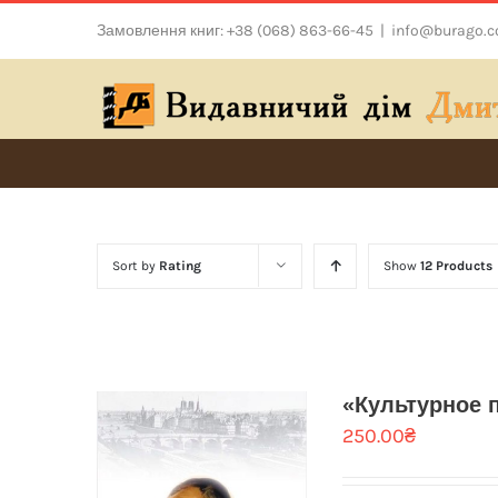
Skip
Замовлення книг: +38 (068) 863-66-45
|
info@burago.
to
content
Sort by
Rating
Show
12 Products
«Культурное 
250.00
₴