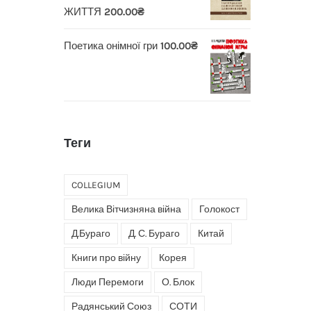
ЖИТТЯ
200.00
₴
Поетика онімної гри
100.00
₴
Теги
COLLEGIUM
Велика Вітчизняна війна
Голокост
Д.Бураго
Д. С. Бураго
Китай
Книги про війну
Корея
Люди Перемоги
О. Блок
Радянський Союз
СОТИ