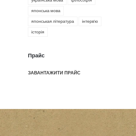
українська мова
філософія
японська мова
японськая література
інтерв'ю
історія
Прайс
ЗАВАНТАЖИТИ ПРАЙС