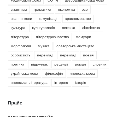
Радянський Союз
СОТИ
азербайджанська мова
візантизм
граматика
економіка
есе
знання мови
комунікація
красномовство
культура
культурологія
лексика
лінгвістика
література
літературознавство
мемуари
морфологія
музика
ораторське мистецтво
особистість
переклад
переклад
поезія
поетика
підручник
рецензії
роман
словник
українська мова
філософія
японська мова
японськая література
інтерв'ю
історія
Прайс