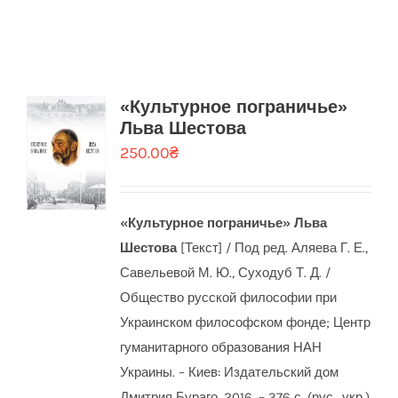
«Культурное пограничье»
Льва Шестова
250.00
₴
«Культурное пограничье» Льва
Шестова
[Текст] / Под ред. Аляева Г. Е.,
Савельевой М. Ю., Суходуб Т. Д. /
Общество русской философии при
Украинском философском фонде; Центр
гуманитарного образования НАН
Украины. – Киев: Издательский дом
Дмитрия Бураго, 2016. – 376 с. (рус., укр.)