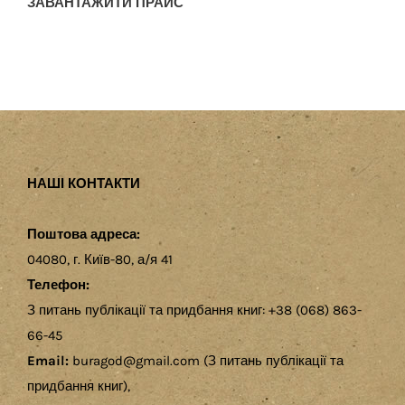
ЗАВАНТАЖИТИ ПРАЙС
НАШІ КОНТАКТИ
Поштова адреса:
04080, г. Київ-80, а/я 41
Телефон:
З питань публікації та придбання книг: +38 (068) 863-
66-45
Email:
buragod@gmail.com (З питань публікації та
придбання книг),