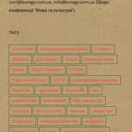
conf@burago.com.ua, info@burago.com.ua (Щодо
конференції "Мова та культура")
TAGS
COLLEGIUM
Велика Вітчизняна війна
Голокост
Д.Бураго
Д. С. Бураго
Китай
Книги про війну
Корея
Люди Перемоги
О. Блок
Радянський Союз
СОТИ
азербайджанська мова
візантизм
граматика
економіка
есе
знання мови
комунікація
красномовство
культура
культурологія
лексика
лінгвістика
література
літературознавство
мемуари
морфологія
музика
ораторське мистецтво