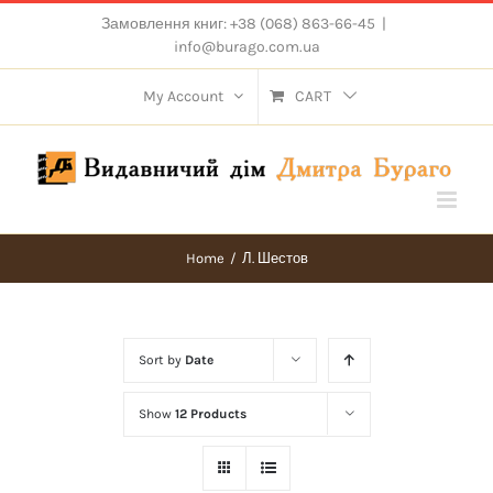
Skip
Замовлення книг: +38 (068) 863-66-45
|
to
info@burago.com.ua
content
My Account
CART
Home
/
Л. Шестов
Sort by
Date
Show
12 Products