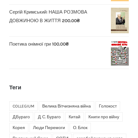
Сергій Кримський: НАША РОЗМОВА
ДОВЖИНОЮ В ЖИТТЯ
200.00
₴
Поетика онімної гри
100.00
₴
Теги
COLLEGIUM
Велика Вітчизняна війна
Голокост
Д.Бураго
Д. С. Бураго
Китай
Книги про війну
Корея
Люди Перемоги
О. Блок