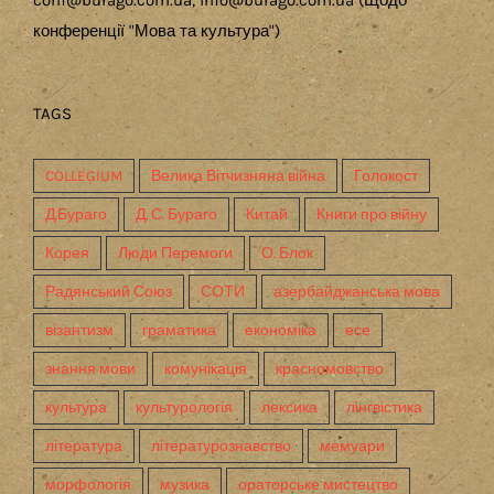
conf@burago.com.ua, info@burago.com.ua (Щодо
конференції "Мова та культура")
TAGS
COLLEGIUM
Велика Вітчизняна війна
Голокост
Д.Бураго
Д. С. Бураго
Китай
Книги про війну
Корея
Люди Перемоги
О. Блок
Радянський Союз
СОТИ
азербайджанська мова
візантизм
граматика
економіка
есе
знання мови
комунікація
красномовство
культура
культурологія
лексика
лінгвістика
література
літературознавство
мемуари
морфологія
музика
ораторське мистецтво