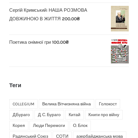
Сергій Кримський: НАША РОЗМОВА
ДОВЖИНОЮ В ЖИТТЯ
200.00
₴
Поетика онімної гри
100.00
₴
Теги
COLLEGIUM
Велика Вітчизняна війна
Голокост
Д.Бураго
Д. С. Бураго
Китай
Книги про війну
Корея
Люди Перемоги
О. Блок
Радянський Союз
СОТИ
азербайджанська мова