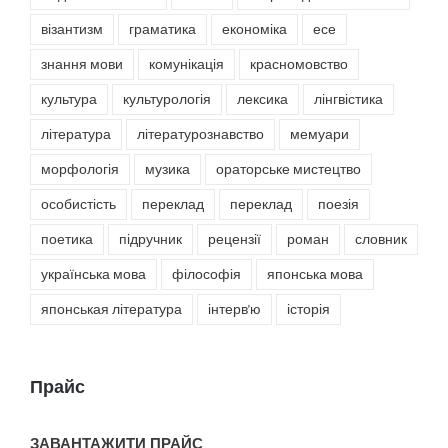
візантизм
граматика
економіка
есе
знання мови
комунікація
красномовство
культура
культурологія
лексика
лінгвістика
література
літературознавство
мемуари
морфологія
музика
ораторське мистецтво
особистість
переклад
переклад
поезія
поетика
підручник
рецензії
роман
словник
українська мова
філософія
японська мова
японськая література
інтерв'ю
історія
Прайс
ЗАВАНТАЖИТИ ПРАЙС