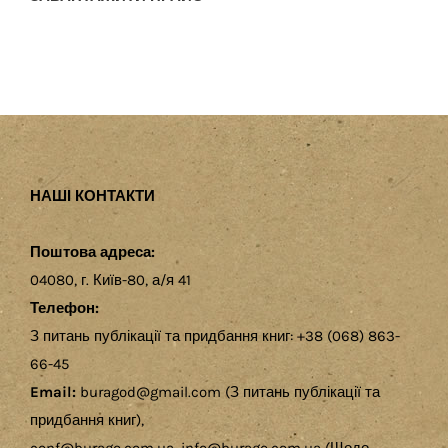
НАШІ КОНТАКТИ
Поштова адреса:
04080, г. Київ-80, а/я 41
Телефон:
З питань публікації та придбання книг: +38 (068) 863-
66-45
Email:
buragod@gmail.com (З питань публікації та
придбання книг),