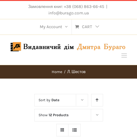
Skip
Замовлення книг: +38 (068) 863-66-45
|
to
info@burago.com.ua
content
My Account
CART
Home
/
Л. Шестов
Sort by
Date
Show
12 Products