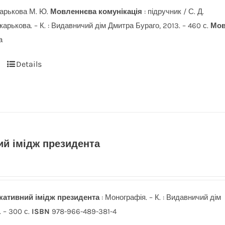
карькова М. Ю.
Мовленнєва комунікація
: підручник / С. Д.
карькова. – К. : Видавничий дім Дмитра Бураго, 2013. – 460 с.
Мо
а
Details
ий імідж президента
кативний імідж президента
: Монографія. – К. : Видавничий дім
. – 300 с.
ISBN
978-966-489-381-4