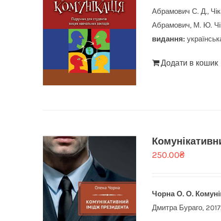
Абрамович С. Д., Чі
Абрамович, М. Ю. Чі
видання:
українськ
Додати в кошик
Комунікативн
250.00
₴
Чорна О. О.
Комуні
Дмитра Бураго, 2017