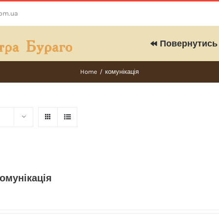
com.ua
Повернутись 
Home
/
комунікація
омунікація