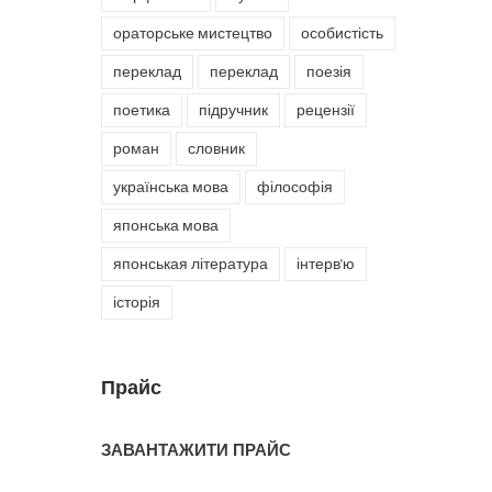
ораторське мистецтво
особистість
переклад
переклад
поезія
поетика
підручник
рецензії
роман
словник
українська мова
філософія
японська мова
японськая література
інтерв'ю
історія
Прайс
ЗАВАНТАЖИТИ ПРАЙС