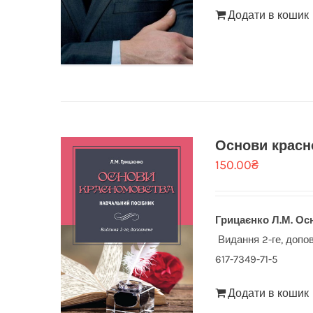
Додати в кошик
Основи красн
150.00
₴
Грицаєнко Л.М.
Ос
Видання 2-ге, допов
617-7349-71-5
Додати в кошик