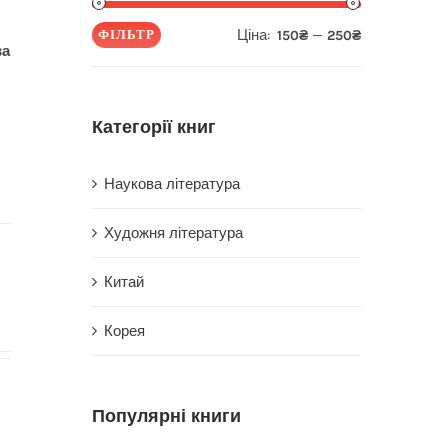
Ціна:
—
ФІЛЬТР
150₴
250₴
Мінімальна
Найбільша
ва
ціна
ціна
Категорії книг
Наукова література
Художня література
Китай
Корея
Популярні книги