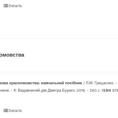
Details
омовства
нови красномовства: навчальний посібник
/ Л.М. Грицаєнко. –
нене. – К: Видавничий дім Дмитра Бураго, 2018. – 260 с.
ISBN
978
Details