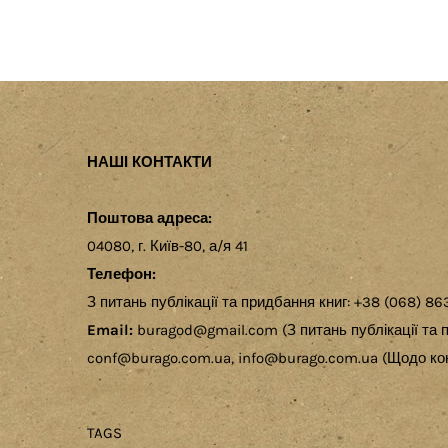
НАШІ КОНТАКТИ
Поштова адреса:
04080, г. Київ-80, а/я 41
Телефон:
З питань публікації та придбання книг: +38 (068) 86
Email:
buragod@gmail.com (З питань публікації та п
conf@burago.com.ua, info@burago.com.ua (Щодо кон
TAGS