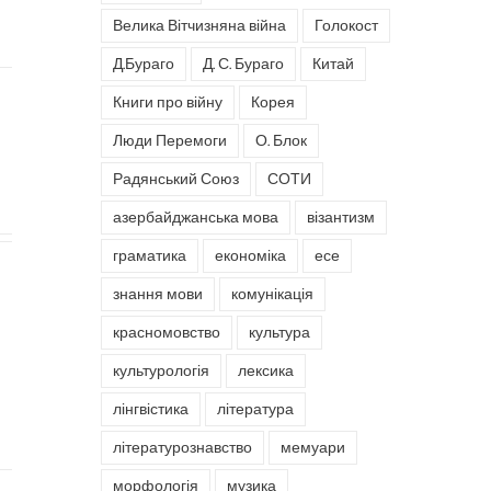
Велика Вітчизняна війна
Голокост
Д.Бураго
Д. С. Бураго
Китай
Книги про війну
Корея
Люди Перемоги
О. Блок
Радянський Союз
СОТИ
азербайджанська мова
візантизм
граматика
економіка
есе
знання мови
комунікація
красномовство
культура
культурологія
лексика
лінгвістика
література
літературознавство
мемуари
морфологія
музика