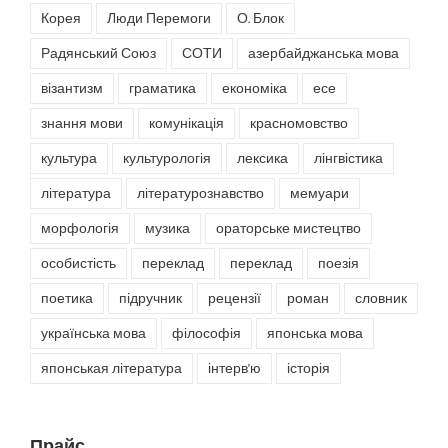
Корея
Люди Перемоги
О. Блок
Радянський Союз
СОТИ
азербайджанська мова
візантизм
граматика
економіка
есе
знання мови
комунікація
красномовство
культура
культурологія
лексика
лінгвістика
література
літературознавство
мемуари
морфологія
музика
ораторське мистецтво
особистість
переклад
переклад
поезія
поетика
підручник
рецензії
роман
словник
українська мова
філософія
японська мова
японськая література
інтерв'ю
історія
Прайс