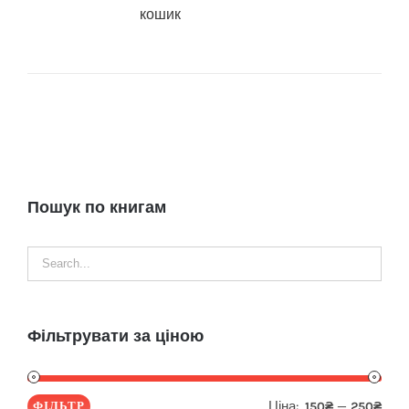
кошик
Пошук по книгам
Фільтрувати за ціною
Ціна:
—
ФІЛЬТР
150₴
250₴
Мін
Най