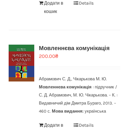
Додати в
Details
кошик
Мовленнєва комунікація
200.00
₴
Абрамович С. Д., Чікарькова М. Ю.
Мовленнєва комунікація
: підручник /
С. Д. Абрамович, М. Ю. Чікарькова. – К. :
Видавничий дім Дмитра Бураго, 2013. –
460 с.
Мова видання:
українська
Додати в
Details