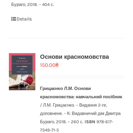
Бураго, 2018. – 404 с.
Details
Основи красномовства
150.00
₴
Грицаєнко Л.М.
Основи
красномовства: навчальний посібник
/ Л.М. Грицаєнко. – Видання 2-ге,
доповнене. – К: Видавничий дім Дмитра
Бураго, 2018. – 260 с.
ISBN
978-617-
7349-71-5