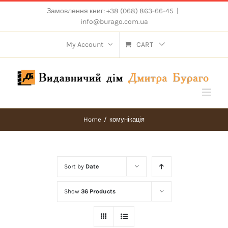
Skip
Замовлення книг: +38 (068) 863-66-45
|
to
info@burago.com.ua
content
My Account
CART
Home
/
комунікація
Sort by
Date
Show
36 Products