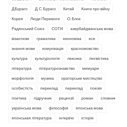
Д.Бураго
Д. С. Бураго
Китай
Книги про війну
Корея
Люди Перемоги
О. Блок
Радянський Союз
СОТИ
азербайджанська мова
візантизм
граматика
економіка
есе
знання мови
комунікація
красномовство
культура
культурологія
лексика
лінгвістика
література
літературознавство
мемуари
морфологія
музика
ораторське мистецтво
особистість
переклад
переклад
поезія
поетика
підручник
рецензії
роман
словник
українська мова
філософія
японська мова
японськая література
інтерв'ю
історія