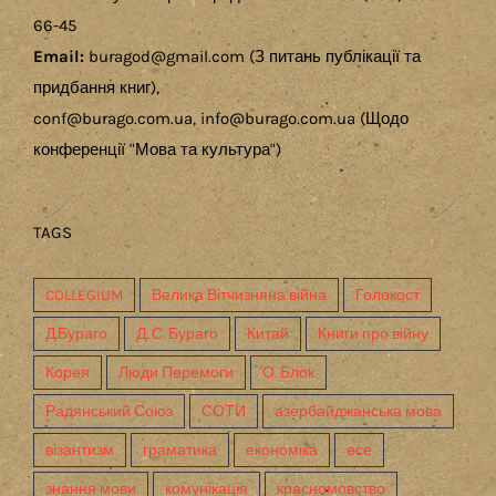
66-45
Email:
buragod@gmail.com (З питань публікації та
придбання книг),
conf@burago.com.ua, info@burago.com.ua (Щодо
конференції "Мова та культура")
TAGS
COLLEGIUM
Велика Вітчизняна війна
Голокост
Д.Бураго
Д. С. Бураго
Китай
Книги про війну
Корея
Люди Перемоги
О. Блок
Радянський Союз
СОТИ
азербайджанська мова
візантизм
граматика
економіка
есе
знання мови
комунікація
красномовство