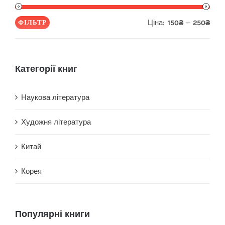
Ціна:
—
ФІЛЬТР
150₴
250₴
Мін
Най
ціна
ціна
Категорії книг
Наукова література
Художня література
Китай
Корея
Популярні книги