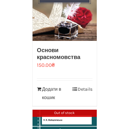
Основи
красномовства
150.00
₴
Додати в
Details
кошик
Out of stock