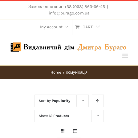
Skip
Замовлення книг: +38 (068) 863-66-45
|
to
info@burago.com.ua
content
My Account
CART
Home
/
комунікація
Sort by
Popularity
Show
12 Products