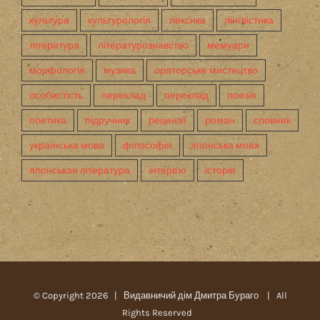
культура
культурологія
лексика
лінгвістика
література
літературознавство
мемуари
морфологія
музика
ораторське мистецтво
особистість
переклад
переклад
поезія
поетика
підручник
рецензії
роман
словник
українська мова
філософія
японська мова
японськая література
інтерв'ю
історія
© Copyright
2026 |
Видавничий дім Дмитра Бураго
| All
Rights Reserved