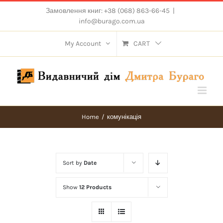
Skip
Замовлення книг: +38 (068) 863-66-45
|
to
info@burago.com.ua
content
My Account
CART
Home
/
комунікація
Sort by
Date
Show
12 Products