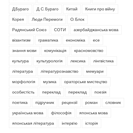
Д.Бураго
Д. С. Бураго
Китай
Книги про війну
Корея
Люди Перемоги
О. Блок
Радянський Союз
СОТИ
азербайджанська мова
візантизм
граматика
економіка
есе
знання мови
комунікація
красномовство
культура
культурологія
лексика
лінгвістика
література
літературознавство
мемуари
морфологія
музика
ораторське мистецтво
особистість
переклад
переклад
поезія
поетика
підручник
рецензії
роман
словник
українська мова
філософія
японська мова
японськая література
інтерв'ю
історія