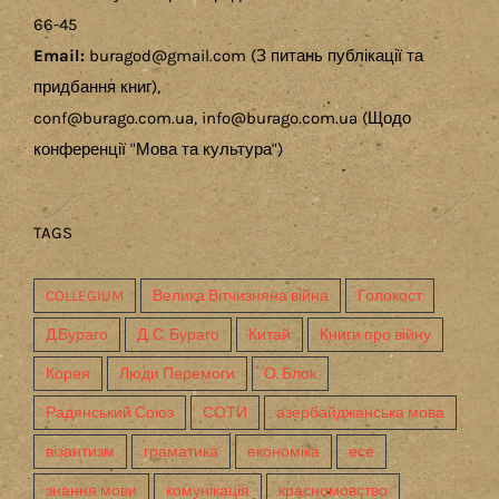
66-45
Email:
buragod@gmail.com (З питань публікації та
придбання книг),
conf@burago.com.ua, info@burago.com.ua (Щодо
конференції "Мова та культура")
TAGS
COLLEGIUM
Велика Вітчизняна війна
Голокост
Д.Бураго
Д. С. Бураго
Китай
Книги про війну
Корея
Люди Перемоги
О. Блок
Радянський Союз
СОТИ
азербайджанська мова
візантизм
граматика
економіка
есе
знання мови
комунікація
красномовство