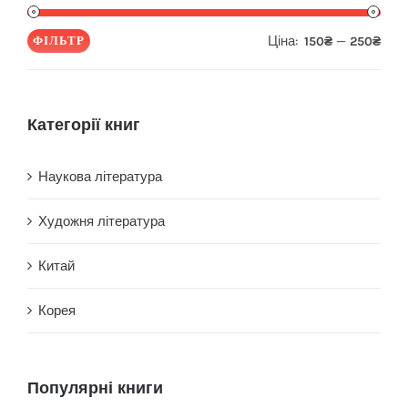
Ціна:
—
ФІЛЬТР
150₴
250₴
Мін
Най
ціна
ціна
Категорії книг
Наукова література
Художня література
Китай
Корея
Популярні книги