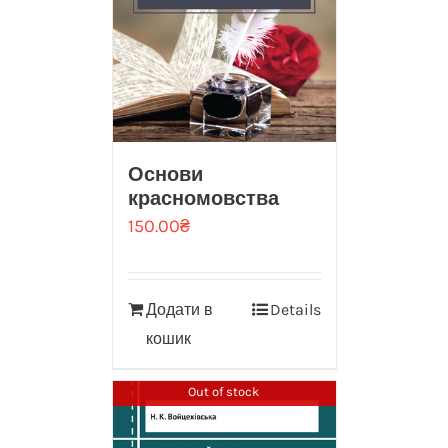
Основи
красномовства
150.00
₴
Додати в
Details
кошик
Out of stock