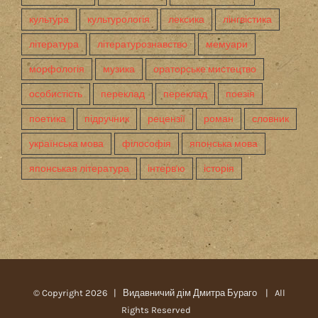
культура
культурологія
лексика
лінгвістика
література
літературознавство
мемуари
морфологія
музика
ораторське мистецтво
особистість
переклад
переклад
поезія
поетика
підручник
рецензії
роман
словник
українська мова
філософія
японська мова
японськая література
інтерв'ю
історія
© Copyright
2026 |
Видавничий дім Дмитра Бураго
| All
Rights Reserved