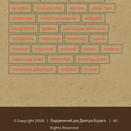
культура
культурологія
лексика
лінгвістика
література
літературознавство
мемуари
морфологія
музика
ораторське мистецтво
особистість
переклад
переклад
поезія
поетика
підручник
рецензії
роман
словник
українська мова
філософія
японська мова
японськая література
інтерв'ю
історія
© Copyright
2026 |
Видавничий дім Дмитра Бураго
| All
Rights Reserved