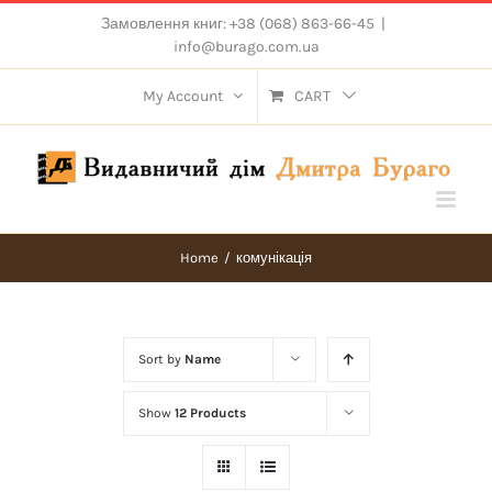
Skip
Замовлення книг: +38 (068) 863-66-45
|
to
info@burago.com.ua
content
My Account
CART
Home
/
комунікація
Sort by
Name
Show
12 Products