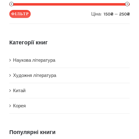
Ціна:
—
ФІЛЬТР
150₴
250₴
Мін
Най
ціна
ціна
Категорії книг
Наукова література
Художня література
Китай
Корея
Популярні книги