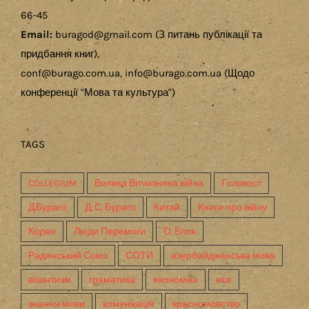
66-45
Email:
buragod@gmail.com (З питань публікації та
придбання книг),
conf@burago.com.ua, info@burago.com.ua (Щодо
конференції "Мова та культура")
TAGS
COLLEGIUM
Велика Вітчизняна війна
Голокост
Д.Бураго
Д. С. Бураго
Китай
Книги про війну
Корея
Люди Перемоги
О. Блок
Радянський Союз
СОТИ
азербайджанська мова
візантизм
граматика
економіка
есе
знання мови
комунікація
красномовство