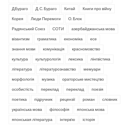
Д.Бураго
Д. С. Бураго
Китай
Книги про війну
Корея
Люди Перемоги
О. Блок
Радянський Союз
СОТИ
азербайджанська мова
візантизм
граматика
економіка
есе
знання мови
комунікація
красномовство
культура
культурологія
лексика
лінгвістика
література
літературознавство
мемуари
морфологія
музика
ораторське мистецтво
особистість
переклад
переклад
поезія
поетика
підручник
рецензії
роман
словник
українська мова
філософія
японська мова
японськая література
інтерв'ю
історія