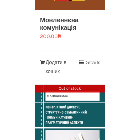
Мовленнєва
комунікація
200.00
₴
Додати в
Details
кошик
Out of stock