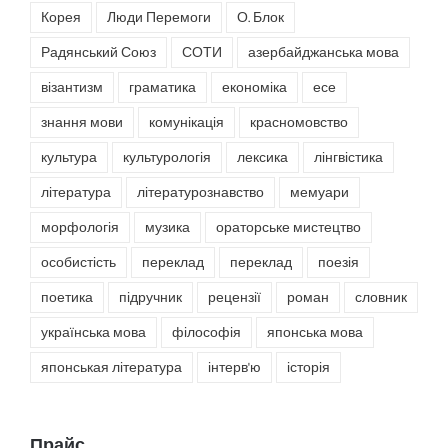
Корея
Люди Перемоги
О. Блок
Радянський Союз
СОТИ
азербайджанська мова
візантизм
граматика
економіка
есе
знання мови
комунікація
красномовство
культура
культурологія
лексика
лінгвістика
література
літературознавство
мемуари
морфологія
музика
ораторське мистецтво
особистість
переклад
переклад
поезія
поетика
підручник
рецензії
роман
словник
українська мова
філософія
японська мова
японськая література
інтерв'ю
історія
Прайс