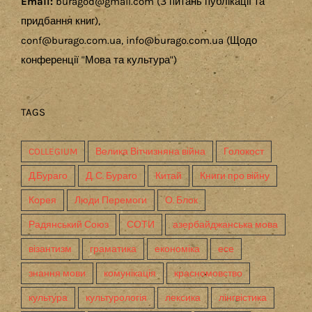
Email:
buragod@gmail.com (З питань публікації та
придбання книг),
conf@burago.com.ua, info@burago.com.ua (Щодо
конференції "Мова та культура")
TAGS
COLLEGIUM
Велика Вітчизняна війна
Голокост
Д.Бураго
Д. С. Бураго
Китай
Книги про війну
Корея
Люди Перемоги
О. Блок
Радянський Союз
СОТИ
азербайджанська мова
візантизм
граматика
економіка
есе
знання мови
комунікація
красномовство
культура
культурологія
лексика
лінгвістика