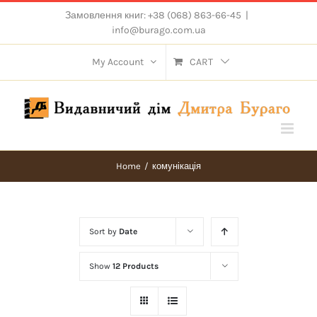
Skip
Замовлення книг: +38 (068) 863-66-45
|
to
info@burago.com.ua
content
My Account
CART
Home
/
комунікація
Sort by
Date
Show
12 Products