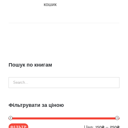
кошик
Пошук по книгам
Фільтрувати за ціною
Ціна:
—
ФІЛЬТР
150₴
250₴
Мін
Най