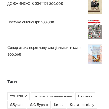
ДОВЖИНОЮ В ЖИТТЯ
200.00
₴
Поетика онімної гри
100.00
₴
Синергетика перекладу спеціальних текстів
300.00
₴
Теги
COLLEGIUM
Велика Вітчизняна війна
Голокост
Д.Бураго
Д. С. Бураго
Китай
Книги про війну