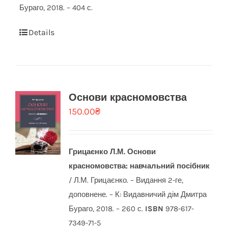
Бураго, 2018. – 404 с.
Details
Основи красномовства
150.00
₴
Грицаєнко Л.М.
Основи
красномовства: навчальний посібник
/ Л.М. Грицаєнко. – Видання 2-ге,
доповнене. – К: Видавничий дім Дмитра
Бураго, 2018. – 260 с.
ISBN
978-617-
7349-71-5