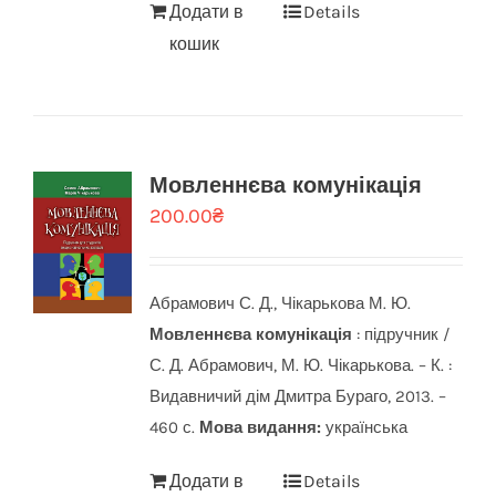
Додати в
Details
кошик
Мовленнєва комунікація
200.00
₴
Абрамович С. Д., Чікарькова М. Ю.
Мовленнєва комунікація
: підручник /
С. Д. Абрамович, М. Ю. Чікарькова. – К. :
Видавничий дім Дмитра Бураго, 2013. –
460 с.
Мова видання:
українська
Додати в
Details