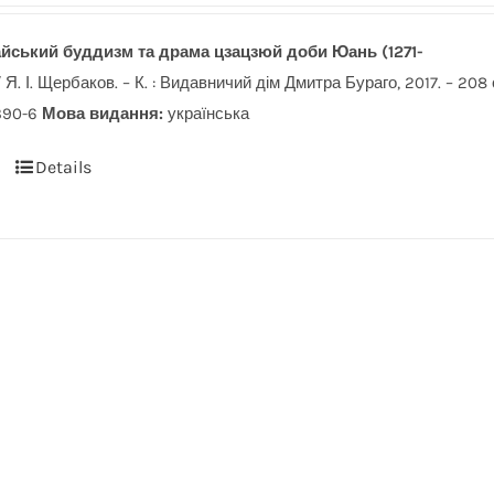
айський буддизм та драма цзацзюй доби Юань (1271-
 Я. І. Щербаков. – К. : Видавничий дім Дмитра Бураго, 2017. – 208 
390-6
Мова видання:
українська
Details