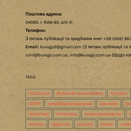
Поштова адреса:
04080, г. Київ-80, а/я 41
Телефон:
З питань публікації та придбання книг: +38 (068) 86
Email:
buragod@gmail.com (З питань публікації та п
conf@burago.com.ua, info@burago.com.ua (Щодо кон
TAGS
COLLEGIUM
Велика Вітчизняна війна
Голокост
СОТИ
азербайджанська мова
візантизм
гр
лінгвістика
література
літературознавство
поетика
підручник
рецензії
роман
слов