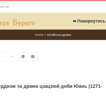
com.ua
Повернутись 
Home
/
китайська драма
уддизм та драма цзацзюй доби Юань (1271-