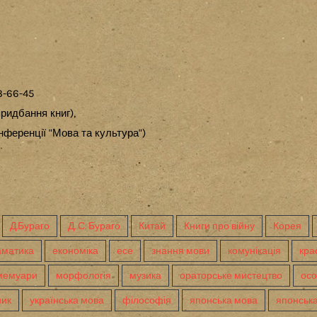
3-66-45
ридбання книг),
ференції "Мова та культура")
Д.Бураго
Д. С. Бураго
Китай
Книги про війну
Корея
аматика
економіка
есе
знання мови
комунікація
кра
мемуари
морфологія
музика
ораторське мистецтво
осо
ник
українська мова
філософія
японська мова
японська