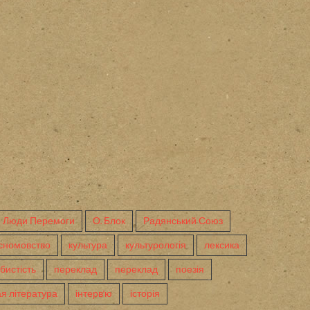
Люди Перемоги
О. Блок
Радянський Союз
сномовство
культура
культурологія
лексика
бистість
переклад
переклад
поезія
я література
інтерв'ю
історія