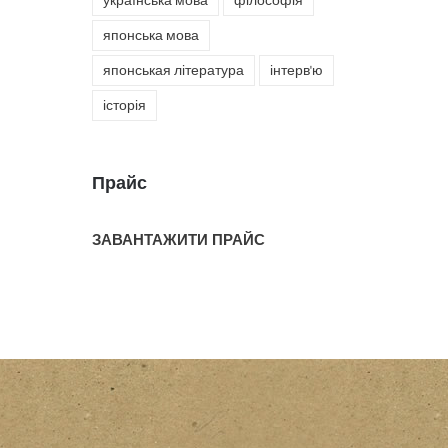
українська мова
філософія
японська мова
японськая література
інтерв'ю
історія
Прайс
ЗАВАНТАЖИТИ ПРАЙС