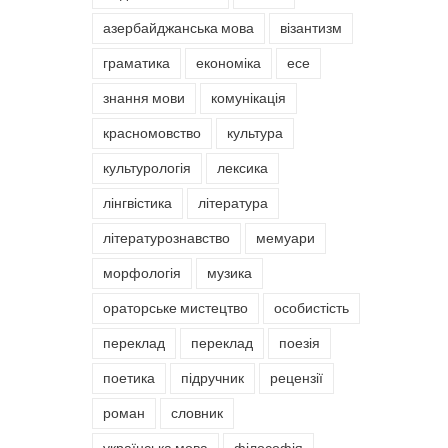
азербайджанська мова
візантизм
граматика
економіка
есе
знання мови
комунікація
красномовство
культура
культурологія
лексика
лінгвістика
література
літературознавство
мемуари
морфологія
музика
ораторське мистецтво
особистість
переклад
переклад
поезія
поетика
підручник
рецензії
роман
словник