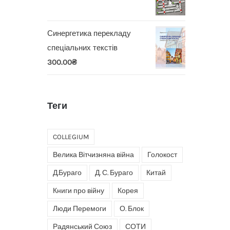
Синергетика перекладу
спеціальних текстів
300.00
₴
Теги
COLLEGIUM
Велика Вітчизняна війна
Голокост
Д.Бураго
Д. С. Бураго
Китай
Книги про війну
Корея
Люди Перемоги
О. Блок
Радянський Союз
СОТИ