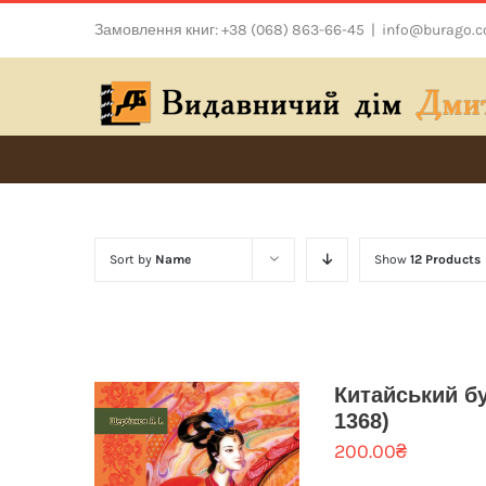
Skip
Замовлення книг: +38 (068) 863-66-45
|
info@burago.
to
content
Sort by
Name
Show
12 Products
Китайський б
1368)
200.00
₴