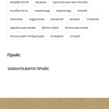
морфологія
музика
ораторське мистецтво
особистість
переклад
переклад
поезія
поетика
підручник
рецензії
роман
словник
українська мова
філософія
японська мова
японськая література
інтерв'ю
історія
Прайс
ЗАВАНТАЖИТИ ПРАЙС