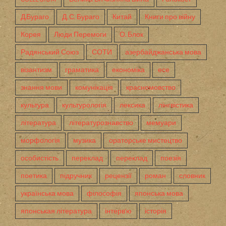
Д.Бураго
Д. С. Бураго
Китай
Книги про війну
Корея
Люди Перемоги
О. Блок
Радянський Союз
СОТИ
азербайджанська мова
візантизм
граматика
економіка
есе
знання мови
комунікація
красномовство
культура
культурологія
лексика
лінгвістика
література
літературознавство
мемуари
морфологія
музика
ораторське мистецтво
особистість
переклад
переклад
поезія
поетика
підручник
рецензії
роман
словник
українська мова
філософія
японська мова
японськая література
інтерв'ю
історія