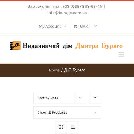
Skip
Замовлення книг: +38 (068) 863-66-45
|
to
info@burago.com.ua
content
My Account
CART
Home
/
Д. С. Бураго
Sort by
Date
Show
12 Products