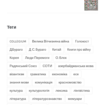
Теги
COLLEGIUM
Велика Вітчизняна війна
Голокост
Д.Бураго
Д. С. Бураго
Китай
Книги про війну
Корея
Люди Перемоги
О. Блок
Радянський Союз
СОТИ
азербайджанська мова
візантизм
граматика
економіка
есе
знання мови
комунікація
красномовство
культура
культурологія
лексика
лінгвістика
література
літературознавство
мемуари