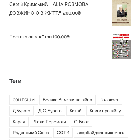
Сергій Кримський: НАША РОЗМОВА
ДОВЖИНОЮ В ЖИТТЯ
200.00
₴
Поетика онімної гри
100.00
₴
Теги
COLLEGIUM
Велика Вітчизняна війна
Голокост
Д.Бураго
Д. С. Бураго
Китай
Книги про війну
Корея
Люди Перемоги
О. Блок
Радянський Союз
СОТИ
азербайджанська мова