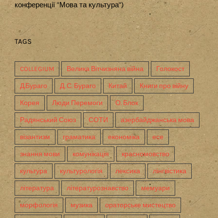
конференції "Мова та культура")
TAGS
COLLEGIUM
Велика Вітчизняна війна
Голокост
Д.Бураго
Д. С. Бураго
Китай
Книги про війну
Корея
Люди Перемоги
О. Блок
Радянський Союз
СОТИ
азербайджанська мова
візантизм
граматика
економіка
есе
знання мови
комунікація
красномовство
культура
культурологія
лексика
лінгвістика
література
літературознавство
мемуари
морфологія
музика
ораторське мистецтво