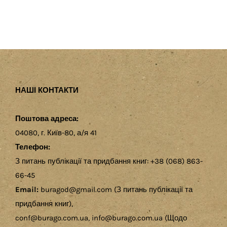
НАШІ КОНТАКТИ
Поштова адреса:
04080, г. Київ-80, а/я 41
Телефон:
З питань публікації та придбання книг: +38 (068) 863-
66-45
Email:
buragod@gmail.com (З питань публікації та
придбання книг),
conf@burago.com.ua, info@burago.com.ua (Щодо