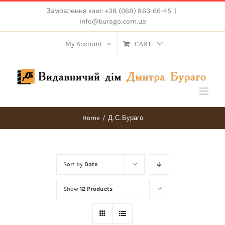
Skip
Замовлення книг: +38 (068) 863-66-45
|
to
info@burago.com.ua
content
My Account
CART
Home
/
Д. С. Бураго
Sort by
Date
Show
12 Products