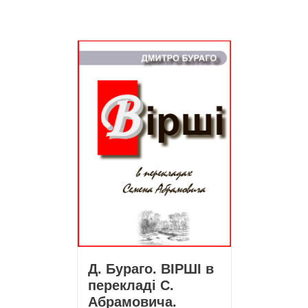
Д. Бураго. ВІРШІ в
перекладі С.
Абрамовича.