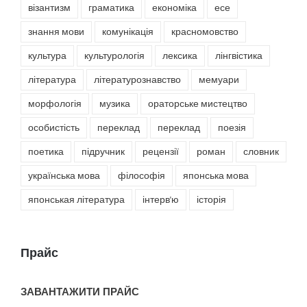
візантизм
граматика
економіка
есе
знання мови
комунікація
красномовство
культура
культурологія
лексика
лінгвістика
література
літературознавство
мемуари
морфологія
музика
ораторське мистецтво
особистість
переклад
переклад
поезія
поетика
підручник
рецензії
роман
словник
українська мова
філософія
японська мова
японськая література
інтерв'ю
історія
Прайс
ЗАВАНТАЖИТИ ПРАЙС