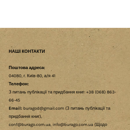
НАШІ КОНТАКТИ
Поштова адреса:
04080, г. Київ-80, а/я 41
Телефон:
З питань публікації та придбання книг: +38 (068) 863-
66-45
Email:
buragod@gmail.com (З питань публікації та
придбання книг),
conf@burago.com.ua, info@burago.com.ua (Щодо