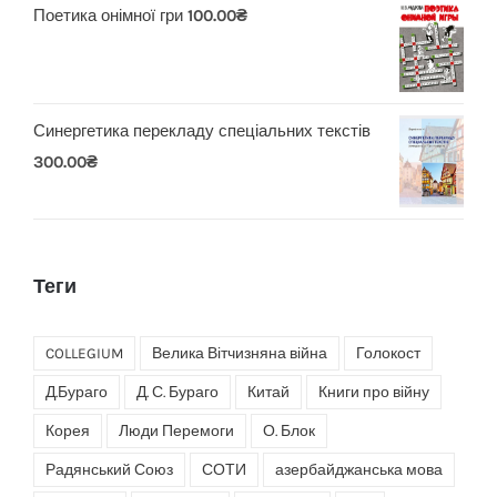
Поетика онімної гри
100.00
₴
Синергетика перекладу спеціальних текстів
300.00
₴
Теги
COLLEGIUM
Велика Вітчизняна війна
Голокост
Д.Бураго
Д. С. Бураго
Китай
Книги про війну
Корея
Люди Перемоги
О. Блок
Радянський Союз
СОТИ
азербайджанська мова