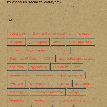
конференції "Мова та культура")
TAGS
COLLEGIUM
Велика Вітчизняна війна
Голокост
Д.Бураго
Д. С. Бураго
Китай
Книги про війну
Корея
Люди Перемоги
О. Блок
Радянський Союз
СОТИ
азербайджанська мова
візантизм
граматика
економіка
есе
знання мови
комунікація
красномовство
культура
культурологія
лексика
лінгвістика
література
літературознавство
мемуари
морфологія
музика
ораторське мистецтво