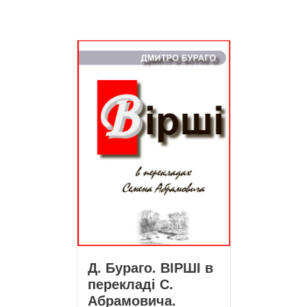
Д. Бураго. ВІРШІ в
перекладі С.
Абрамовича.