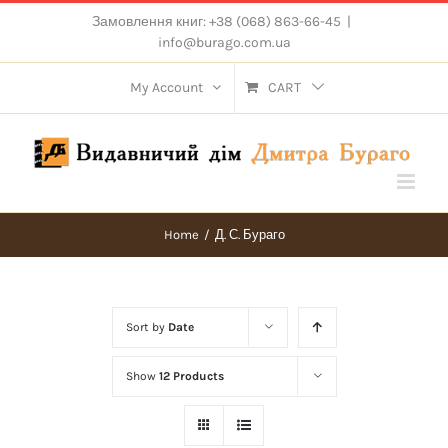
Skip
Замовлення книг: +38 (068) 863-66-45
|
to
info@burago.com.ua
content
My Account
CART
Home
/
Д. С. Бураго
Sort by
Date
Show
12 Products