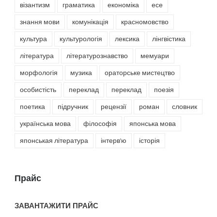
візантизм
граматика
економіка
есе
знання мови
комунікація
красномовство
культура
культурологія
лексика
лінгвістика
література
літературознавство
мемуари
морфологія
музика
ораторське мистецтво
особистість
переклад
переклад
поезія
поетика
підручник
рецензії
роман
словник
українська мова
філософія
японська мова
японськая література
інтерв'ю
історія
Прайс
ЗАВАНТАЖИТИ ПРАЙС