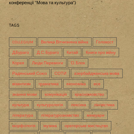
конференції "Мова та культура")
TAGS
COLLEGIUM
Велика Вітчизняна війна
Голокост
Д.Бураго
Д. С. Бураго
Китай
Книги про війну
Корея
Люди Перемоги
О. Блок
Радянський Союз
СОТИ
азербайджанська мова
візантизм
граматика
економіка
есе
знання мови
комунікація
красномовство
культура
культурологія
лексика
лінгвістика
література
літературознавство
мемуари
морфологія
музика
ораторське мистецтво