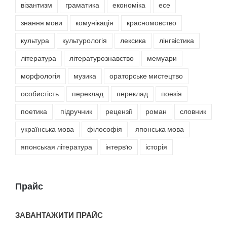
візантизм
граматика
економіка
есе
знання мови
комунікація
красномовство
культура
культурологія
лексика
лінгвістика
література
літературознавство
мемуари
морфологія
музика
ораторське мистецтво
особистість
переклад
переклад
поезія
поетика
підручник
рецензії
роман
словник
українська мова
філософія
японська мова
японськая література
інтерв'ю
історія
Прайс
ЗАВАНТАЖИТИ ПРАЙС