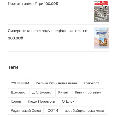
Поетика онімної гри
100.00
₴
Синергетика перекладу спеціальних текстів
300.00
₴
Теги
COLLEGIUM
Велика Вітчизняна війна
Голокост
Д.Бураго
Д. С. Бураго
Китай
Книги про війну
Корея
Люди Перемоги
О. Блок
Радянський Союз
СОТИ
азербайджанська мова