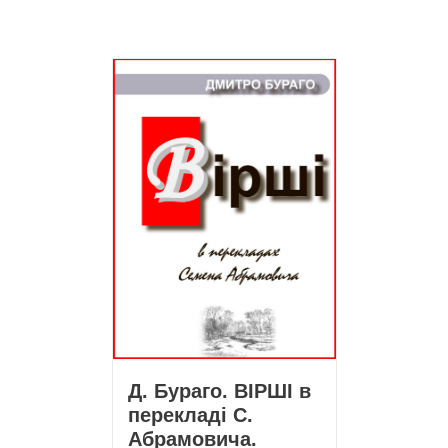
Д. Бураго. ВІРШІ в
перекладі С.
Абрамовича.