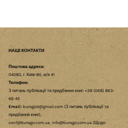
НАШІ КОНТАКТИ
Поштова адреса:
04080, г. Київ-80, а/я 41
Телефон:
З питань публікації та придбання книг: +38 (068) 863-
66-45
Email:
buragod@gmail.com (З питань публікації та
придбання книг),
conf@burago.com.ua, info@burago.com.ua (Щодо