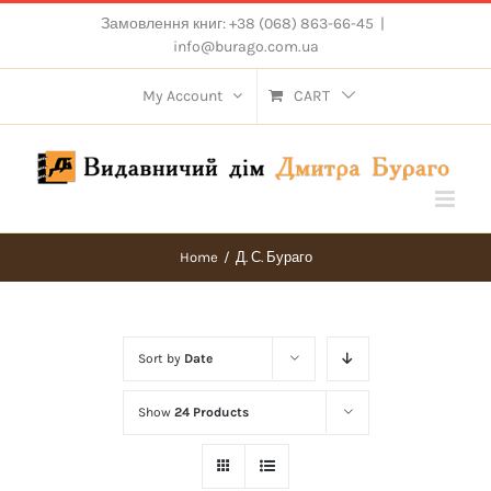
Skip
Замовлення книг: +38 (068) 863-66-45
|
to
info@burago.com.ua
content
My Account
CART
Home
/
Д. С. Бураго
Sort by
Date
Show
24 Products