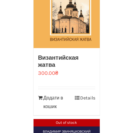
Византийская
жатва
300.00
₴
Додати в
Details
кошик
Out of stock