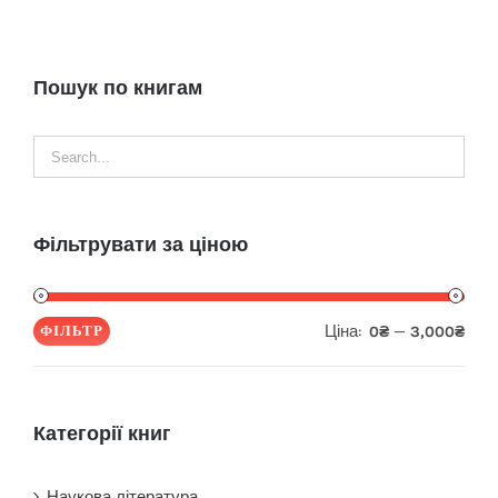
Пошук по книгам
Фільтрувати за ціною
Ціна:
—
ФІЛЬТР
0₴
3,000₴
Мін
Най
ціна
ціна
Категорії книг
Наукова література