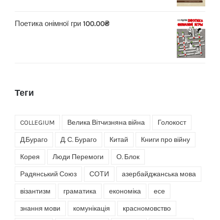
Поетика онімної гри
100.00
₴
Теги
COLLEGIUM
Велика Вітчизняна війна
Голокост
Д.Бураго
Д. С. Бураго
Китай
Книги про війну
Корея
Люди Перемоги
О. Блок
Радянський Союз
СОТИ
азербайджанська мова
візантизм
граматика
економіка
есе
знання мови
комунікація
красномовство