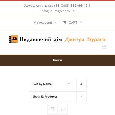
Skip
Замовлення книг: +38 (068) 863-66-45
|
to
info@burago.com.ua
content
My Account
CART
Книги
Sort by
Name
Show
12 Products