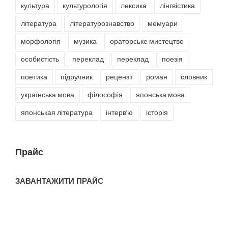
культура
культурологія
лексика
лінгвістика
література
літературознавство
мемуари
морфологія
музика
ораторське мистецтво
особистість
переклад
переклад
поезія
поетика
підручник
рецензії
роман
словник
українська мова
філософія
японська мова
японськая література
інтерв'ю
історія
Прайс
ЗАВАНТАЖИТИ ПРАЙС