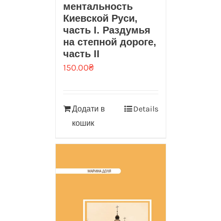
ментальность
Киевской Руси,
часть I. Раздумья
на степной дороге,
часть II
150.00
₴
Додати в
Details
кошик