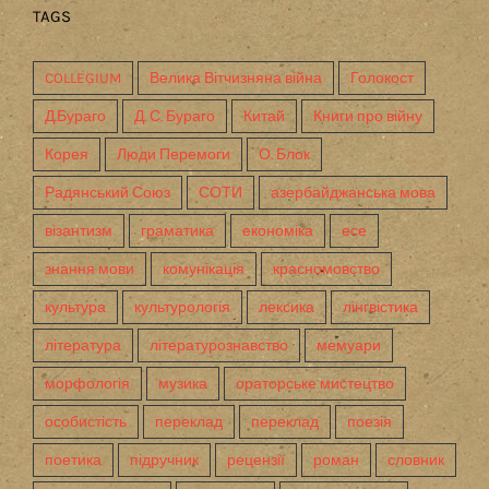
TAGS
COLLEGIUM
Велика Вітчизняна війна
Голокост
Д.Бураго
Д. С. Бураго
Китай
Книги про війну
Корея
Люди Перемоги
О. Блок
Радянський Союз
СОТИ
азербайджанська мова
візантизм
граматика
економіка
есе
знання мови
комунікація
красномовство
культура
культурологія
лексика
лінгвістика
література
літературознавство
мемуари
морфологія
музика
ораторське мистецтво
особистість
переклад
переклад
поезія
поетика
підручник
рецензії
роман
словник