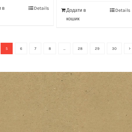
 в
Details
Додати в
Details
кошик
5
6
7
8
…
28
29
30