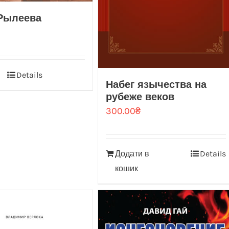
 Рылеева
Details
Набег язычества на
рубеже веков
300.00
₴
Додати в
Details
кошик