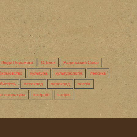
Люди Перемоги
О. Блок
Радянський Союз
сномовство
культура
культурологія
лексика
бистість
переклад
переклад
поезія
я література
інтерв'ю
історія
ed