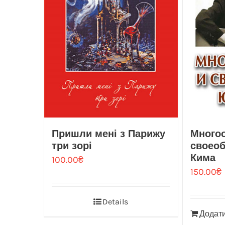
Пришли мені з Парижу
Многоо
три зорі
своео
Кима
100.00
₴
150.00
₴
Details
Додати