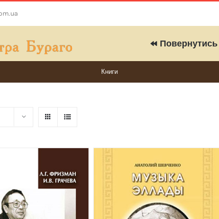
com.ua
Повернутись 
Книги