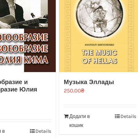
бразие и
Музыка Эллады
бразие Юлия
250.00
₴
Додати в
Details
кошик
 в
Details