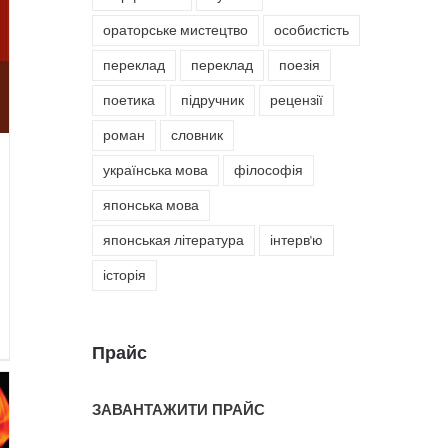
ораторське мистецтво
особистість
переклад
переклад
поезія
поетика
підручник
рецензії
роман
словник
українська мова
філософія
японська мова
японськая література
інтерв'ю
історія
Прайс
ЗАВАНТАЖИТИ ПРАЙС