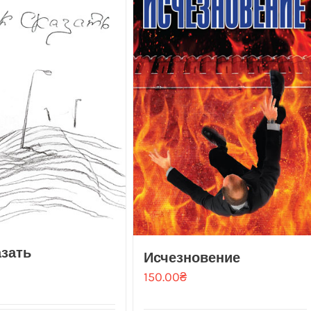
азать
Исчезновение
150.00
₴