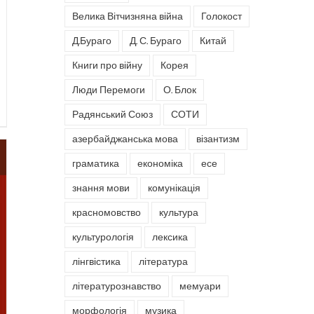
Велика Вітчизняна війна
Голокост
Д.Бураго
Д. С. Бураго
Китай
Книги про війну
Корея
Люди Перемоги
О. Блок
Радянський Союз
СОТИ
азербайджанська мова
візантизм
граматика
економіка
есе
знання мови
комунікація
красномовство
культура
культурологія
лексика
лінгвістика
література
літературознавство
мемуари
морфологія
музика