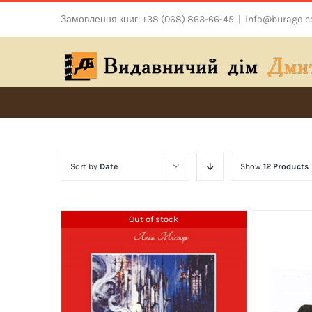
Skip
Замовлення книг: +38 (068) 863-66-45
|
info@burago.
to
content
Sort by
Date
Show
12 Products
Out of stock