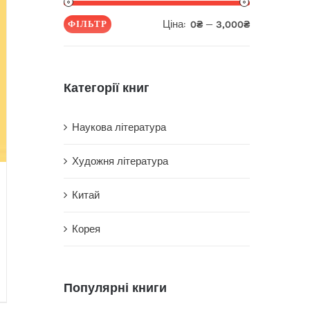
Ціна:
—
ФІЛЬТР
0₴
3,000₴
Мінімальна
Найбільша
ціна
ціна
Категорії книг
Наукова література
Художня література
Китай
Корея
Популярні книги