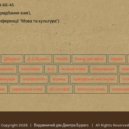
3-66-45
ридбання книг),
ференції "Мова та культура")
Д.Бураго
Д. С. Бураго
Китай
Книги про війну
Корея
аматика
економіка
есе
знання мови
комунікація
кра
мемуари
морфологія
музика
ораторське мистецтво
осо
ник
українська мова
філософія
японська мова
японська
 Copyright
2026 |
Видавничий дім Дмитра Бураго
| All Rights Reserv