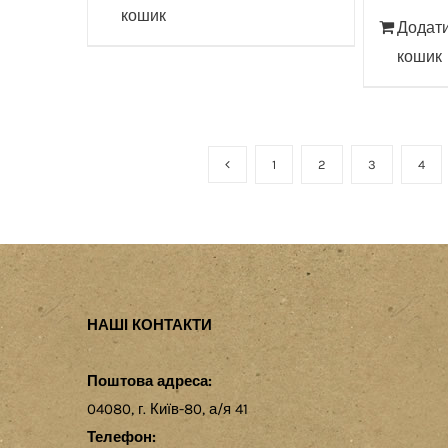
кошик
Додати
кошик
1
2
3
4
НАШІ КОНТАКТИ
Поштова адреса:
04080, г. Київ-80, а/я 41
Телефон: