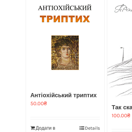
Антіохійський триптих
50.00
₴
Так ск
100.00
₴
Додати в
Details