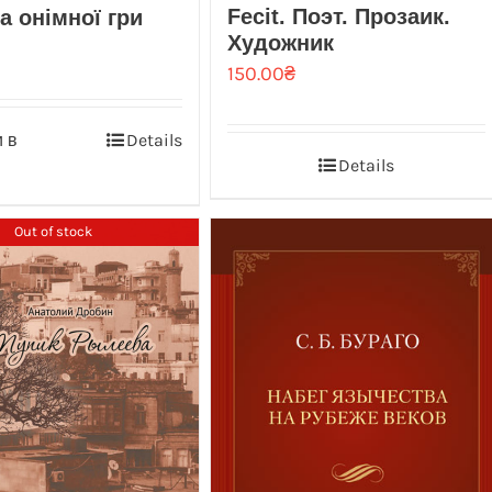
Fecit. Поэт. Прозаик.
а онімної гри
Художник
150.00
₴
 в
Details
Details
Out of stock