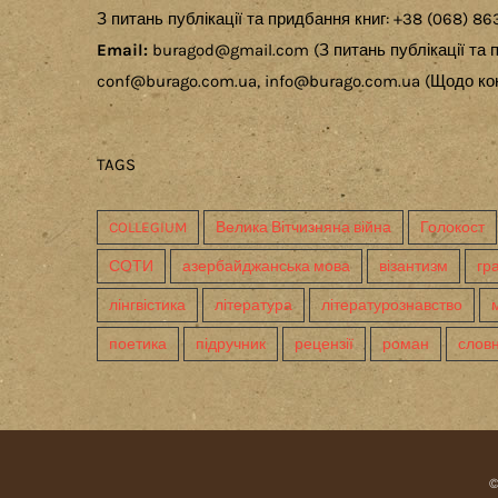
З питань публікації та придбання книг: +38 (068) 86
Email:
buragod@gmail.com (З питань публікації та п
conf@burago.com.ua, info@burago.com.ua (Щодо кон
TAGS
COLLEGIUM
Велика Вітчизняна війна
Голокост
СОТИ
азербайджанська мова
візантизм
гр
лінгвістика
література
літературознавство
поетика
підручник
рецензії
роман
слов
©