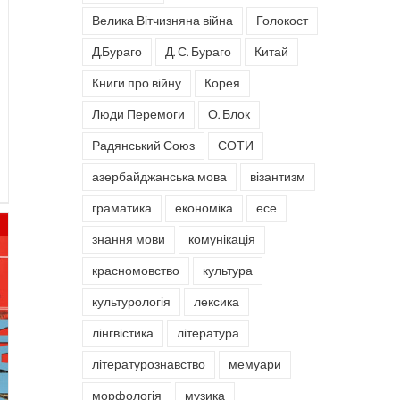
Велика Вітчизняна війна
Голокост
Д.Бураго
Д. С. Бураго
Китай
Книги про війну
Корея
Люди Перемоги
О. Блок
Радянський Союз
СОТИ
азербайджанська мова
візантизм
граматика
економіка
есе
знання мови
комунікація
красномовство
культура
культурологія
лексика
лінгвістика
література
літературознавство
мемуари
морфологія
музика