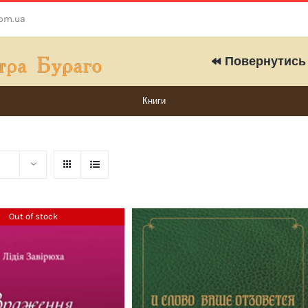
com.ua
Повернутись 
Книги
Out of stock