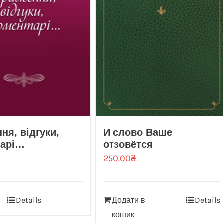
ня, вiдгуки,
И слово Ваше
тарi…
отзовётся
250.00
₴
Details
Додати в
Details
кошик