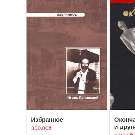
Избранное
Оконча
и друг
300.00
₴