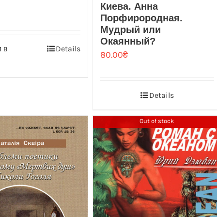
Киева. Анна
Порфирородная.
Мудрый или
Окаянный?
 в
Details
80.00
₴
Details
Out of stock