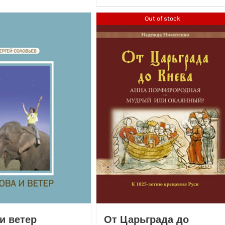
Out of stock
и ветер
От Царьграда до