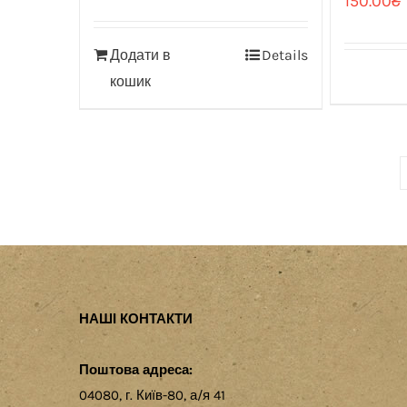
150.00
₴
Додати в
Details
кошик
НАШІ КОНТАКТИ
Поштова адреса:
04080, г. Київ-80, а/я 41