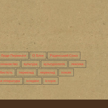
Люди Перемоги
О. Блок
Радянський Союз
сномовство
культура
культурологія
лексика
бистість
переклад
переклад
поезія
я література
інтерв'ю
історія