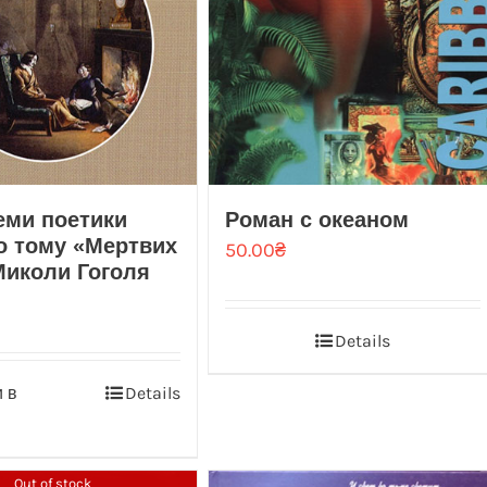
еми поетики
Роман с океаном
о тому «Мертвих
50.00
₴
иколи Гоголя
Details
 в
Details
Out of stock