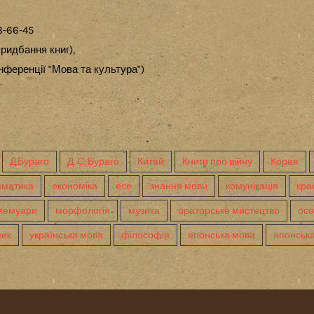
3-66-45
ридбання книг),
ференції "Мова та культура")
Д.Бураго
Д. С. Бураго
Китай
Книги про війну
Корея
аматика
економіка
есе
знання мови
комунікація
кра
мемуари
морфологія
музика
ораторське мистецтво
осо
ник
українська мова
філософія
японська мова
японська