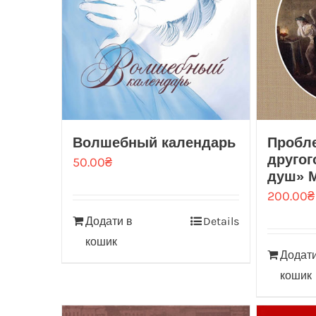
Волшебный календарь
Пробл
другог
50.00
₴
душ» М
200.00
₴
Додати в
Details
кошик
Додати
кошик