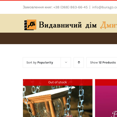
Skip
Замовлення книг: +38 (068) 863-66-45
|
info@burago.
to
content
Sort by
Popularity
Show
12 Products
Out of stock