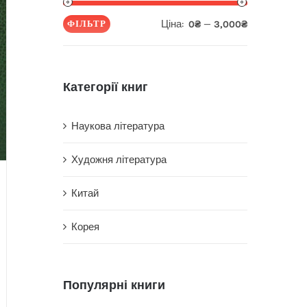
Ціна:
—
ФІЛЬТР
0₴
3,000₴
Мінімальна
Найбільша
ціна
ціна
Категорії книг
Наукова література
Художня література
Китай
Корея
Популярні книги