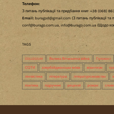
Телефон:
З питань публікації та придбання книг: +38 (068) 86
Email:
buragod@gmail.com (З питань публікації та п
conf@burago.com.ua, info@burago.com.ua (Щодо кон
TAGS
COLLEGIUM
Велика Вітчизняна війна
Голокост
СОТИ
азербайджанська мова
візантизм
гр
лінгвістика
література
літературознавство
поетика
підручник
рецензії
роман
слов