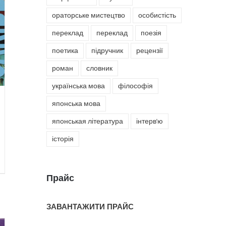
ораторське мистецтво
особистість
переклад
переклад
поезія
поетика
підручник
рецензії
роман
словник
українська мова
філософія
японська мова
японськая література
інтерв'ю
історія
Прайс
ЗАВАНТАЖИТИ ПРАЙС