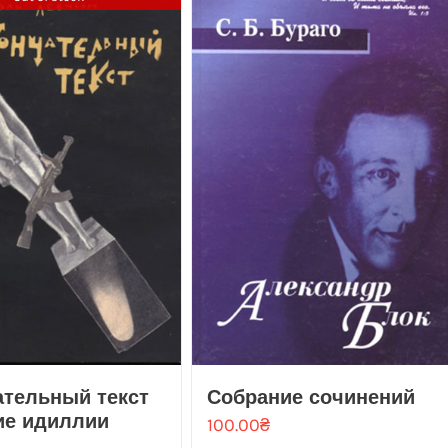
тельный текст
Собрание сочинений
ие идиллии
100.00
₴