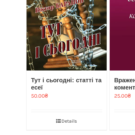
Тут і сьогодні: статті та
Вражен
есеї
комен
50.00
₴
25.00
₴
Details