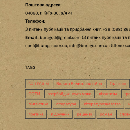
Поштова адреса:
04080, г. Київ-80, а/я 41
Телефон:
З питань публікації та придбання книг: +38 (068) 86
Email:
buragod@gmail.com (З питань публікації та п
conf@burago.com.ua, info@burago.com.ua (Щодо кон
TAGS
COLLEGIUM
Велика Вітчизняна війна
Голокост
СОТИ
азербайджанська мова
візантизм
гр
лінгвістика
література
літературознавство
поетика
підручник
рецензії
роман
слов