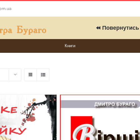
com.ua
Повернутись 
Книги