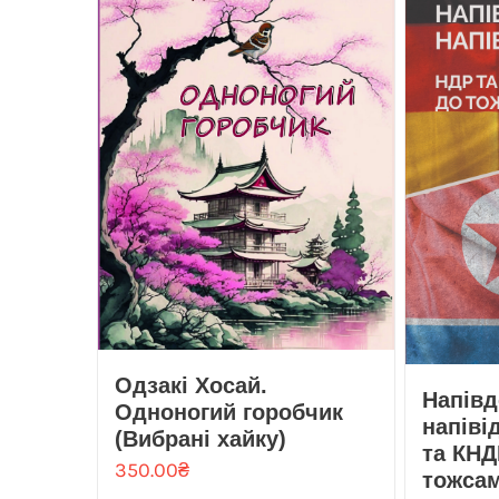
Одзакі Хосай.
Напів
Одноногий горобчик
напіві
(Вибрані хайку)
та КНД
350.00
₴
тожсам