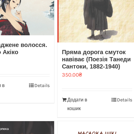
джене волосся.
 Акіко
Пряма дорога смуток
навіває (Поезія Танеди
Сантоки, 1882-1940)
350.00
₴
 в
Details
Додати в
Details
кошик