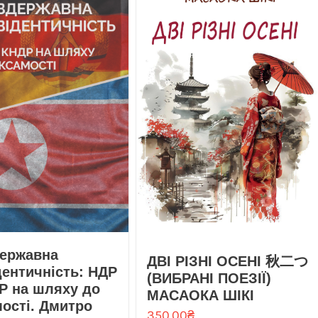
державна
ДВІ РІЗНІ ОСЕНІ 秋二つ
дентичність: НДР
(ВИБРАНІ ПОЕЗІЇ)
Р на шляху до
МАСАОКА ШІКІ
ості. Дмитро
350.00
₴