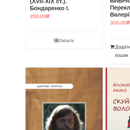
ВИБРА
(XVII-XIX ст.).
Перекл
Бондаренко І.
Валері
200.00
₴
300.00
₴
Details
Додати
кошик