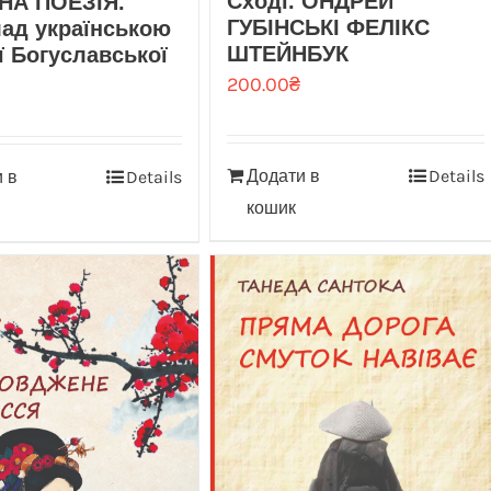
Сході. О́НДРЕЙ
НА ПОЕЗІЯ.
ГУБІНСЬКІ ФЕЛІКС
ад українською
ШТЕЙНБУК
ї Богуславської
200.00
₴
Додати в
Details
 в
Details
кошик