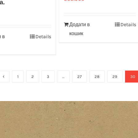
а.
Додати в
Details
кошик
 в
Details
1
2
3
…
27
28
29
30