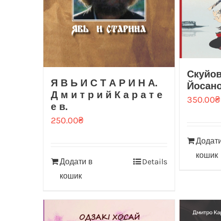
Скуйов
Я В Ь И С Т А Р И Н А.
Йосано
Д м и т р и й К а р а т е
350.00
₴
е в.
250.00
₴
Додати
кошик
Додати в
Details
кошик