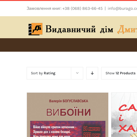
Skip
Замовлення книг: +38 (068) 863-66-45
|
info@burago.
to
content
Sort by
Rating
Show
12 Products