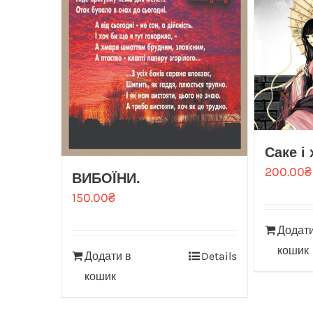
Саке і
200.00
₴
ВИБОЇНИ.
150.00
₴
Додати
кошик
Додати в
Details
кошик