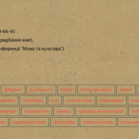
3-66-45
ридбання книг),
ференції "Мова та культура")
Д.Бураго
Д. С. Бураго
Китай
Книги про війну
Корея
аматика
економіка
есе
знання мови
комунікація
кра
мемуари
морфологія
музика
ораторське мистецтво
осо
ник
українська мова
філософія
японська мова
японська