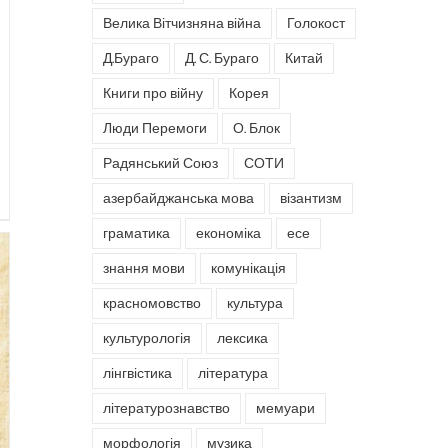
Велика Вітчизняна війна
Голокост
Д.Бураго
Д. С. Бураго
Китай
Книги про війну
Корея
Люди Перемоги
О. Блок
Радянський Союз
СОТИ
азербайджанська мова
візантизм
граматика
економіка
есе
знання мови
комунікація
красномовство
культура
культурологія
лексика
лінгвістика
література
літературознавство
мемуари
морфологія
музика