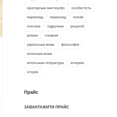
ораторське мистецтво
особистість
переклад
переклад
поезія
поетика
підручник
рецензії
роман
словник
українська мова
філософія
японська мова
японськая література
інтерв'ю
історія
Прайс
ЗАВАНТАЖИТИ ПРАЙС