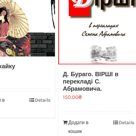
 хайку
Д. Бураго. ВІРШІ в
перекладі С.
Абрамовича.
150.00
₴
 в
Details
Додати в
Details
кошик