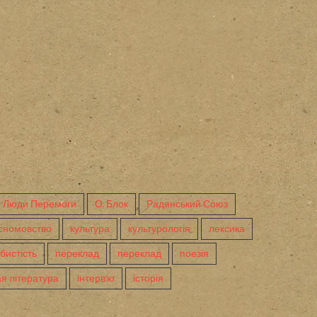
Люди Перемоги
О. Блок
Радянський Союз
сномовство
культура
культурологія
лексика
бистість
переклад
переклад
поезія
я література
інтерв'ю
історія