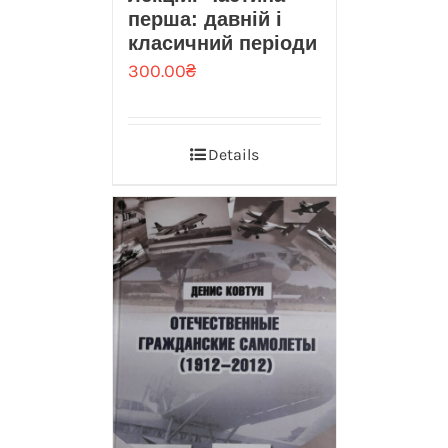
перша: давній і
класичний періоди
300.00
₴
Details