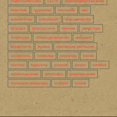
Радянський Союз
СОТИ
азербайджанська мова
візантизм
граматика
економіка
есе
знання мови
комунікація
красномовство
культура
культурологія
лексика
лінгвістика
література
літературознавство
мемуари
морфологія
музика
ораторське мистецтво
особистість
переклад
переклад
поезія
поетика
підручник
рецензії
роман
словник
українська мова
філософія
японська мова
японськая література
інтерв'ю
історія