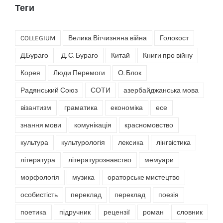
Теги
COLLEGIUM
Велика Вітчизняна війна
Голокост
Д.Бураго
Д. С. Бураго
Китай
Книги про війну
Корея
Люди Перемоги
О. Блок
Радянський Союз
СОТИ
азербайджанська мова
візантизм
граматика
економіка
есе
знання мови
комунікація
красномовство
культура
культурологія
лексика
лінгвістика
література
літературознавство
мемуари
морфологія
музика
ораторське мистецтво
особистість
переклад
переклад
поезія
поетика
підручник
рецензії
роман
словник