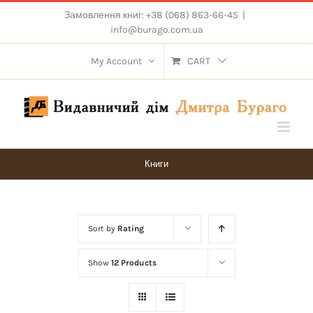
Skip
Замовлення книг: +38 (068) 863-66-45
|
to
info@burago.com.ua
content
My Account
CART
Книги
Sort by
Rating
Show
12 Products