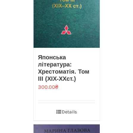
Японська
література:
Хрестоматія. Том
III (ХІХ-ХХст.)
300.00
₴
Details