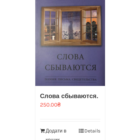
Слова сбываются.
250.00
₴
Додати в
Details
кошик