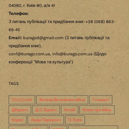
04080, г. Київ-80, а/я 41
Телефон:
З питань публікації та придбання книг: +38 (068) 863-
66-45
Email:
buragod@gmail.com (З питань публікації та
придбання книг),
conf@burago.com.ua, info@burago.com.ua (Щодо
конференції "Мова та культура")
TAGS
COLLEGIUM
Велика Вітчизняна війна
Голокост
Д.Бураго
Д. С. Бураго
Китай
Книги про війну
Корея
Люди Перемоги
О. Блок