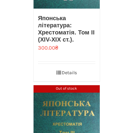
Японська
література:
Хрестоматія. Том II
(XIV-XIX ст.).
300.00
₴
Details
Out of stock