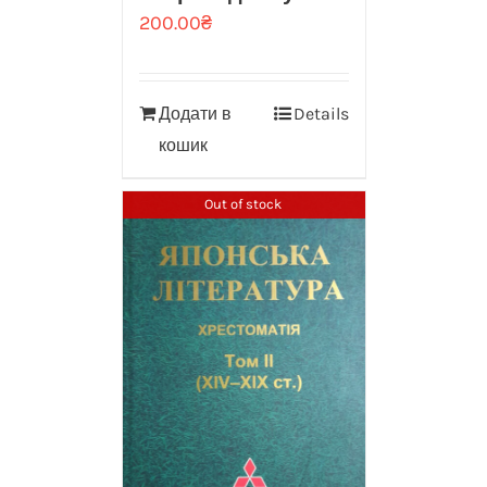
200.00
₴
Додати в
Details
кошик
Out of stock