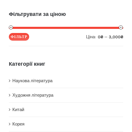
Фільтрувати за ціною
Ціна:
—
ФІЛЬТР
0₴
3,000₴
Мін
Най
ціна
ціна
Категорії книг
Наукова література
Художня література
Китай
Корея