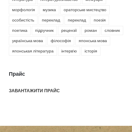
морфологія
музика
ораторське мистецтво
особистість
переклад
переклад
поезія
поетика
підручник
рецензії
роман
словник
українська мова
філософія
японська мова
японськая література
інтерв'ю
історія
Прайс
ЗАВАНТАЖИТИ ПРАЙС