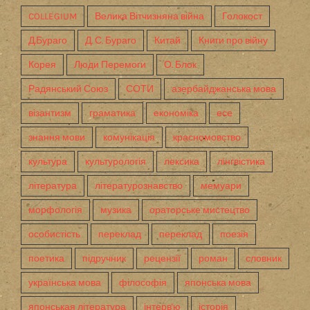
COLLEGIUM
Велика Вітчизняна війна
Голокост
Д.Бураго
Д. С. Бураго
Китай
Книги про війну
Корея
Люди Перемоги
О. Блок
Радянський Союз
СОТИ
азербайджанська мова
візантизм
граматика
економіка
есе
знання мови
комунікація
красномовство
культура
культурологія
лексика
лінгвістика
література
літературознавство
мемуари
морфологія
музика
ораторське мистецтво
особистість
переклад
переклад
поезія
поетика
підручник
рецензії
роман
словник
українська мова
філософія
японська мова
японськая література
інтерв'ю
історія