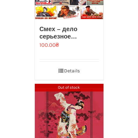
Смех – дело
серьезное…
100.00
₴
Details
Out of stock