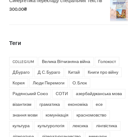
Синергетика перекладу спеціальних текстів
300.00
₴
Теги
COLLEGIUM
Велика Вітчизняна війна
Голокост
Д.Бураго
Д. С. Бураго
Китай
Книги про війну
Корея
Люди Перемоги
О. Блок
Радянський Союз
СОТИ
азербайджанська мова
візантизм
граматика
економіка
есе
знання мови
комунікація
красномовство
культура
культурологія
лексика
лінгвістика
література
літературознавство
мемуари