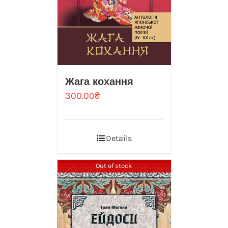
Жага кохання
300.00
₴
Details
Out of stock