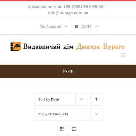
Skip
Замовлення книг: +38 (068) 863-66-45
|
to
info@burago.com.ua
content
My Account
CART
Книги
Sort by
Date
Show
12 Products