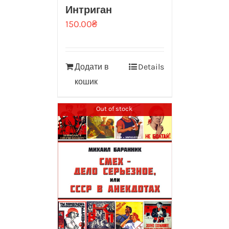
Интриган
150.00
₴
Додати в
Details
кошик
Out of stock