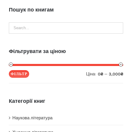
Пошук по книгам
Фільтрувати за ціною
Ціна:
—
ФІЛЬТР
0₴
3,000₴
Мін
Най
ціна
ціна
Категорії книг
Наукова література