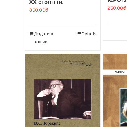
ІЄРОГ
ХХ століття.
250.00
₴
350.00
₴
Додати в
Details
кошик