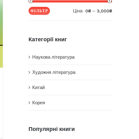
Ціна:
—
ФІЛЬТР
0₴
3,000₴
Мінімальна
Найбільша
ціна
ціна
Категорії книг
Наукова література
Художня література
Китай
Корея
Популярні книги