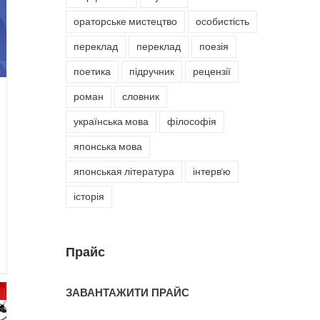
ораторське мистецтво
особистість
переклад
переклад
поезія
поетика
підручник
рецензії
роман
словник
українська мова
філософія
японська мова
японськая література
інтерв'ю
історія
Прайс
ЗАВАНТАЖИТИ ПРАЙС