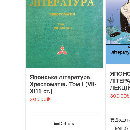
ЯПОН
Японська література:
ЛІТЕРА
Хрестоматія. Том I (VIІ-
ЛЕКЦІ
ХІ11 ст.)
300.00
₴
300.00
₴
Додати
Details
кошик