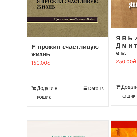
Я В Ь И
Д м и т
Я прожил счастливую
е в.
жизнь
250.00
₴
150.00
₴
Додати
Додати в
Details
кошик
кошик