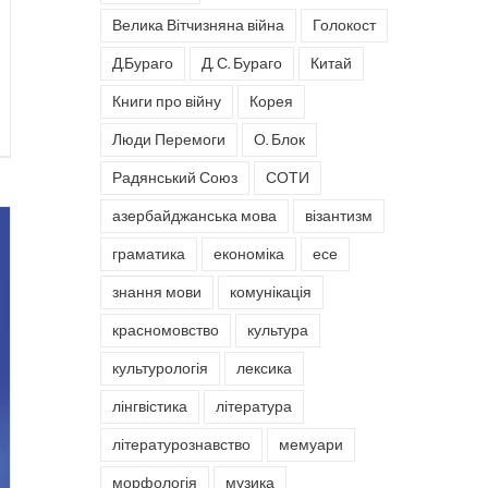
Велика Вітчизняна війна
Голокост
Д.Бураго
Д. С. Бураго
Китай
Книги про війну
Корея
Люди Перемоги
О. Блок
Радянський Союз
СОТИ
азербайджанська мова
візантизм
граматика
економіка
есе
знання мови
комунікація
красномовство
культура
культурологія
лексика
лінгвістика
література
літературознавство
мемуари
морфологія
музика