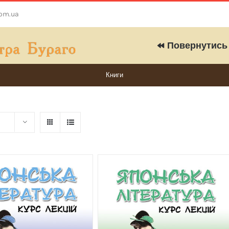
com.ua
Повернутись 
Книги