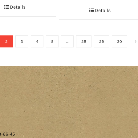
Details
Details
2
3
4
5
…
28
29
30
3-66-45