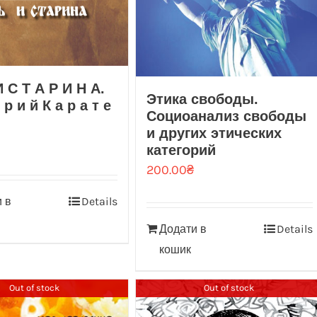
 С Т А Р И Н А.
Этика свободы.
 р и й К а р а т е
Социоанализ свободы
и других этических
категорий
200.00
₴
 в
Details
Додати в
Details
кошик
Out of stock
Out of stock