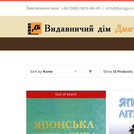
Skip
Замовлення книг: +38 (068) 863-66-45
|
info@burago.
to
content
Sort by
Name
Show
12 Products
Out of stock