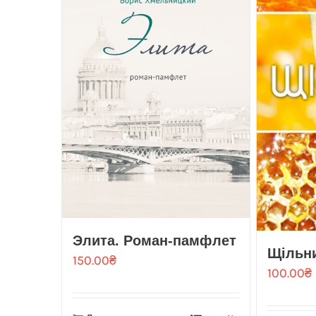
Элита. Роман-памфлет
Щільни
150.00
₴
100.00
₴