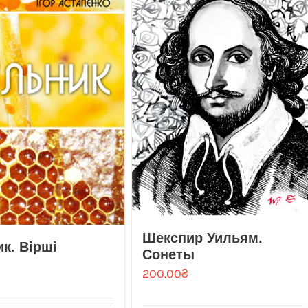
Шекспир Уильям.
к. Вірші
Сонеты
200.00
₴