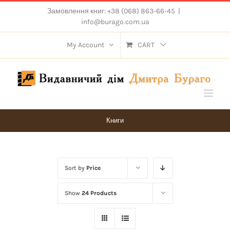
Skip
Замовлення книг: +38 (068) 863-66-45
|
to
info@burago.com.ua
content
My Account
CART
Книги
Sort by
Price
Show
24 Products