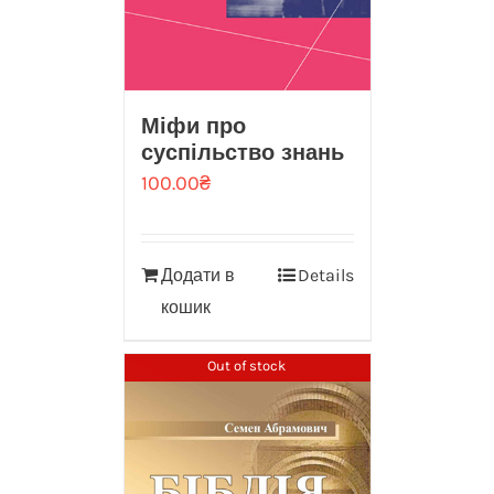
Міфи про
суспільство знань
100.00
₴
Додати в
Details
кошик
Out of stock