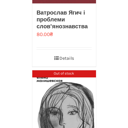
Ватрослав Ягич і
проблеми
слов’янознавства
80.00
₴
Details
Out of stock