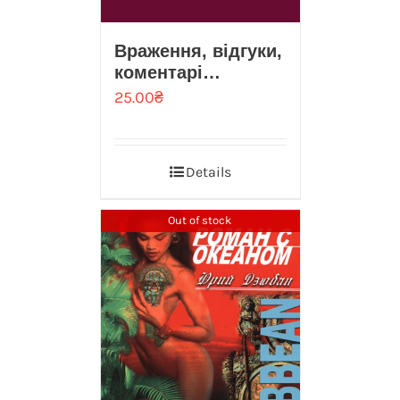
Враження, вiдгуки,
коментарi…
25.00
₴
Details
Out of stock