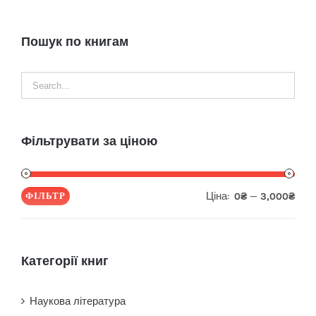
Пошук по книгам
Фільтрувати за ціною
Ціна:
—
ФІЛЬТР
0₴
3,000₴
Мін
Най
ціна
ціна
Категорії книг
Наукова література