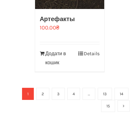
Артефакты
100.00
₴
Додати в
Details
кошик
1
2
3
4
…
13
14
15