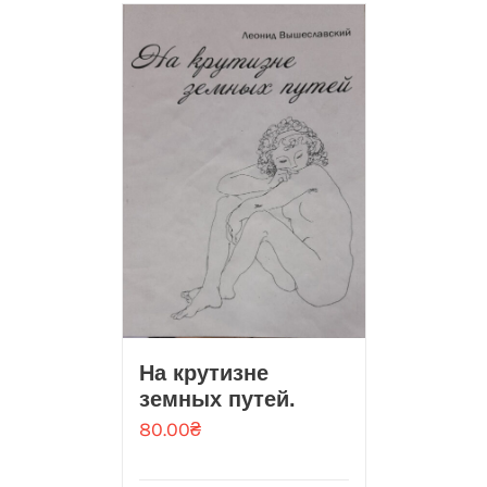
На крутизне
земных путей.
80.00
₴