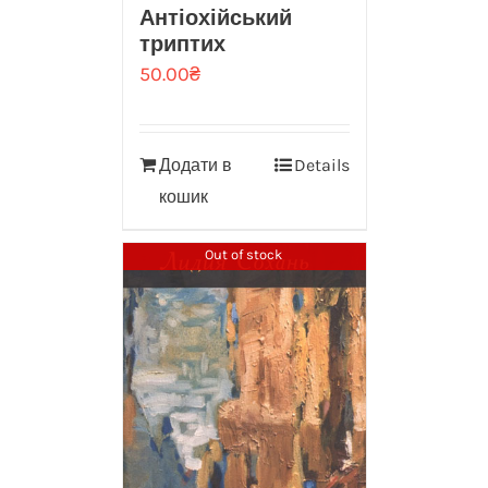
Антіохійський
триптих
50.00
₴
Додати в
Details
кошик
Out of stock