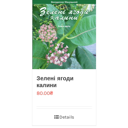
Зелені ягоди
калини
80.00
₴
Details