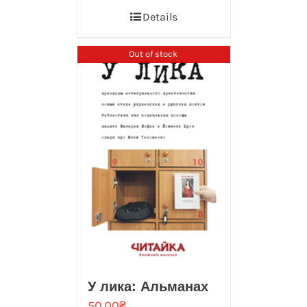
Details
Out of stock
У лика: Альманах
50.00
₴