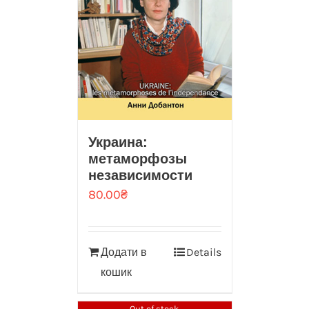
Украина:
метаморфозы
независимости
80.00
₴
Додати в
Details
кошик
Out of stock