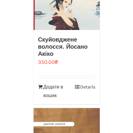
Скуйовджене
волосся. Йосано
Акіко
350.00
₴
Додати в
Details
кошик