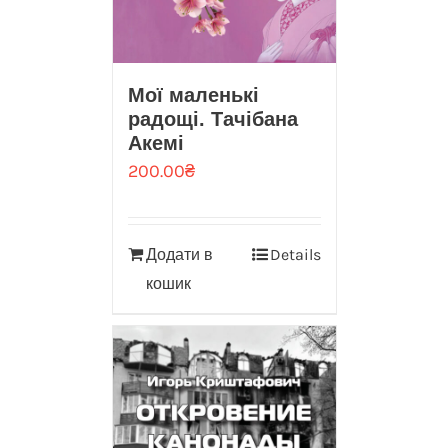
Мої маленькі
радощі. Тачібана
Акемі
200.00
₴
Додати в
Details
кошик