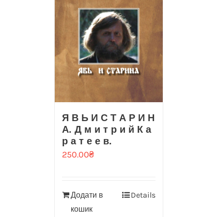
Я В Ь И С Т А Р И Н
А. Д м и т р и й К а
р а т е е в.
250.00
₴
Додати в
Details
кошик