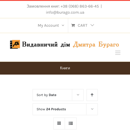
Skip
Замовлення книг: +38 (068) 863-66-45
|
to
info@burago.com.ua
content
My Account
CART
Книги
Sort by
Date
Show
24 Products