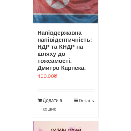
Напівдержавна
напівідентичність:
НДР та КНДР на
шляху до
тожсамості.
Дмитро Карпека.
400.00
₴
Додати в
Details
кошик