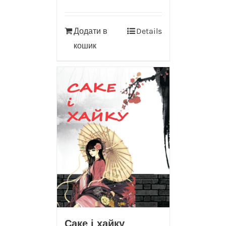
Додати в
Details
кошик
Саке і хайку