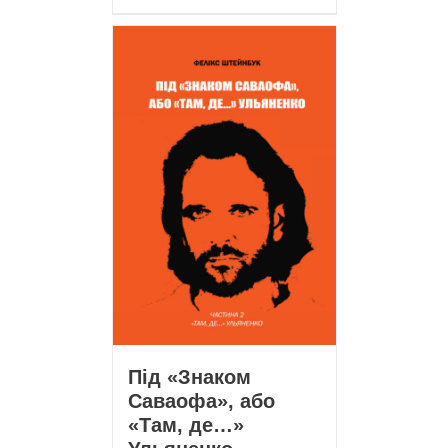
Під «Знаком
Саваофа», або
«Там, де…»