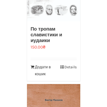
По тропам
славистики и
иудаики
150.00
₴
Додати в
Details
кошик