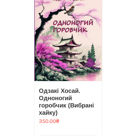
Одзакі Хосай.
Одноногий
горобчик (Вибрані
хайку)
350.00
₴