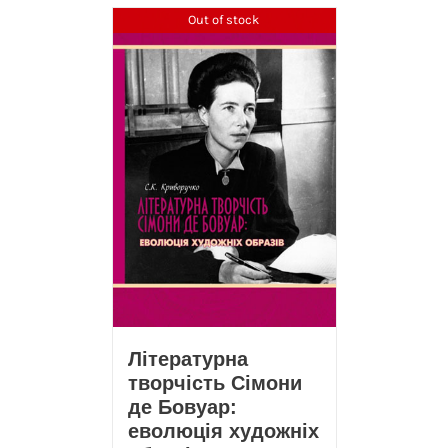
Out of stock
Літературна
творчість Сімони
де Бовуар:
еволюція художніх