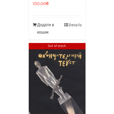
100.00
₴
Додати в
Details
кошик
Out of stock