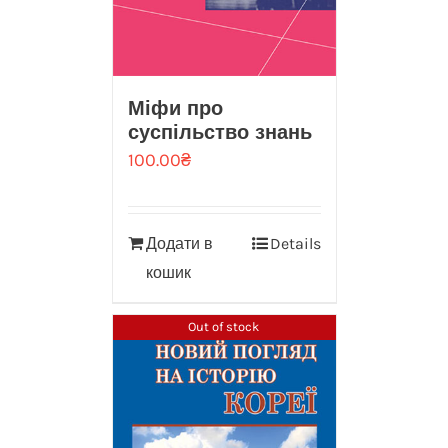
Міфи про
суспільство знань
100.00
₴
Додати в
Details
кошик
Out of stock