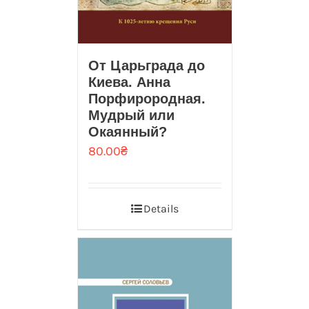
От Царьграда до
Киева. Анна
Порфирородная.
Мудрый или
Окаянный?
80.00
₴
Details