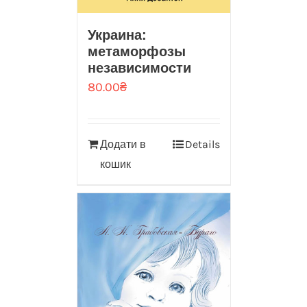
Украина:
метаморфозы
независимости
80.00
₴
Додати в
Details
кошик