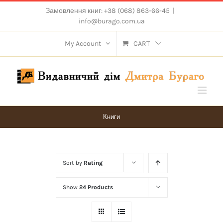
Skip
Замовлення книг: +38 (068) 863-66-45
|
to
info@burago.com.ua
content
My Account
CART
Книги
Sort by
Rating
Show
24 Products