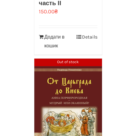
часть II
150.00
₴
Додати в
Details
кошик
Out of stock