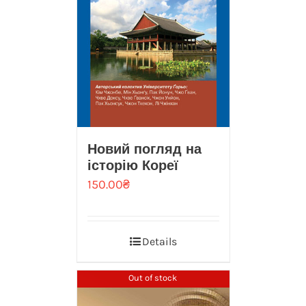
Новий погляд на
iсторiю Кореї
150.00
₴
Details
Out of stock