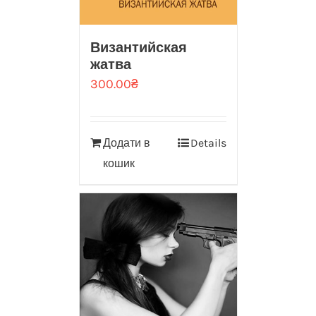
Византийская
жатва
300.00
₴
Додати в
Details
кошик