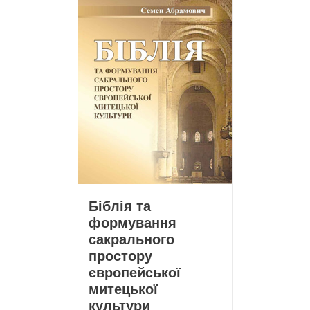
Біблія та
формування
сакрального
простору
європейської
митецької
культури